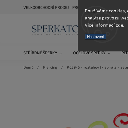
VELKOOBCHODNÍ PRODEJ - PRO ZOBRAZENÍ CEN SE REGIS
Používáme cookies, 
analýze provozu webu
Více informací
zde
.
Nastavení
STŘÍBRNÉ ŠPERKY
OCELOVÉ ŠPERKY
PE
Domů
/
Piercing
/
PC59-6 - roztahovák spirála - zel