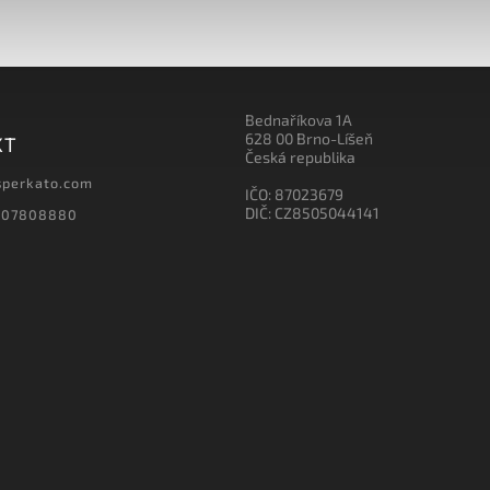
Bednaříkova 1A
628 00 Brno-Líšeň
KT
Česká republika
sperkato.com
IČO: 87023679
DIČ: CZ8505044141
607808880