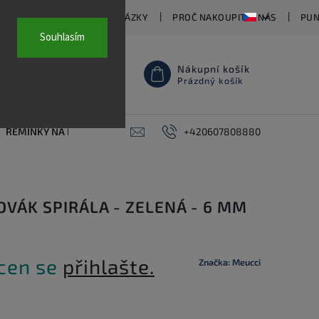
TY
ČASTO KLADENÉ OTÁZKY
PROČ NAKOUPIT U NÁS
PUN
Souhlasím
Nákupní košík
Prázdný košík
ŘEMÍNKY NA HODINKY
AKCE
+420607808880
PIERCING
KONTAKT
OVÁK SPIRÁLA - ZELENÁ - 6 MM
 cen se
přihlašte.
Značka:
Meucci