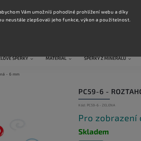
KONTAK
TRUJTE
abychom Vám umožnili pohodlné prohlížení webu a díky
 neustále zlepšovali jeho funkce, výkon a použitelnost.
Hledat
RLOVÉ ŠPERKY
MATERIÁL
ŠPERKY Z MINERÁLŮ
ená - 6 mm
PC59-6 - ROZTAH
Kód:
PC59-6 - ZELENA
Pro zobrazení
Skladem