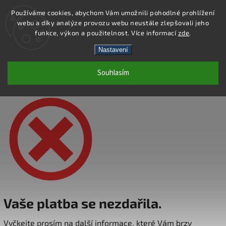
Používáme cookies, abychom Vám umožnili pohodlné prohlížení
webu a díky analýze provozu webu neustále zlepšovali jeho
Hledat
funkce, výkon a použitelnost. Více informací
zde
.
Nastavení
PLATBA SE NEZDAŘILA
Souhlasím
Vaše platba se nezdařila.
Vyčkejte prosím na další informace, které Vám brzy