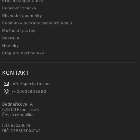
Proč nakoupit u nás
Puncovní značky
Obchodní podmínky
Podmínky ochrany osobních údajů
Možnosti platby
Doprava
Novinky
Blog pro obchodníky
KONTAKT
info
@
sperkato.com
+420607808880
Bednaříkova 1A
628 00 Brno-Líšeň
Česká republika
IČO: 87023679
DIČ: CZ8505044141