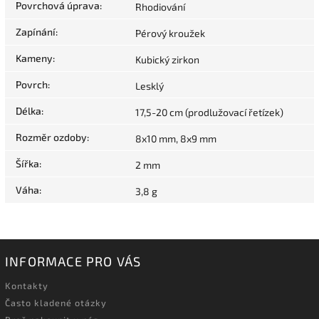
Povrchová úprava
:
Rhodiování
Zapínání
:
Pérový kroužek
Kameny
:
Kubický zirkon
Povrch
:
Lesklý
Délka
:
17,5-20 cm (prodlužovací řetízek)
Rozměr ozdoby
:
8x10 mm, 8x9 mm
Šířka
:
2 mm
Váha
:
3,8 g
INFORMACE PRO VÁS
Kontakty
Často kladené otázky