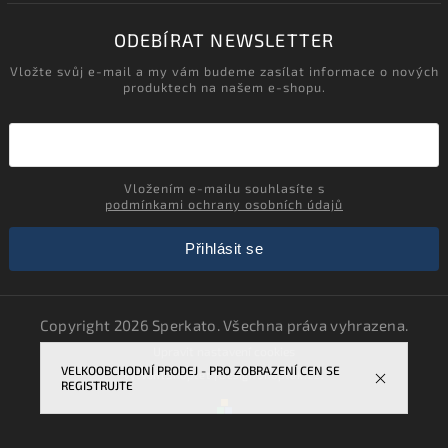
ODEBÍRAT NEWSLETTER
Vložte svůj e-mail a my vám budeme zasílat informace o nových
produktech na našem e-shopu.
Vložením e-mailu souhlasíte s
podmínkami ochrany osobních údajů
Přihlásit se
Copyright 2026
Sperkato
. Všechna práva vyhrazena.
Upravit nastavení cookies
VELKOOBCHODNÍ PRODEJ - PRO ZOBRAZENÍ CEN SE
Vytvořil
Shoptet
| Design
Shoptak.cz.
REGISTRUJTE