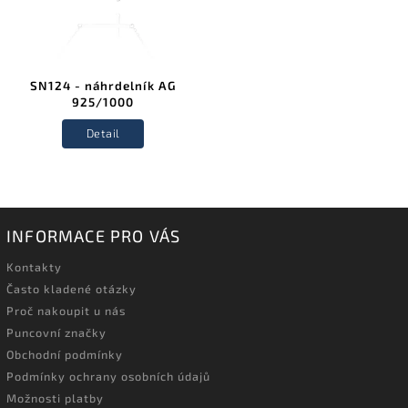
SN124 - náhrdelník AG
925/1000
Detail
INFORMACE PRO VÁS
Kontakty
Často kladené otázky
Proč nakoupit u nás
Puncovní značky
Obchodní podmínky
Podmínky ochrany osobních údajů
Možnosti platby