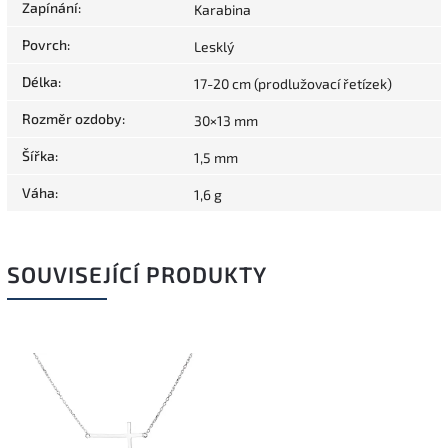
Zapínání
:
Karabina
Povrch
:
Lesklý
Délka
:
17-20 cm (prodlužovací řetízek)
Rozměr ozdoby
:
30×13 mm
Šířka
:
1,5 mm
Váha
:
1,6 g
SOUVISEJÍCÍ PRODUKTY