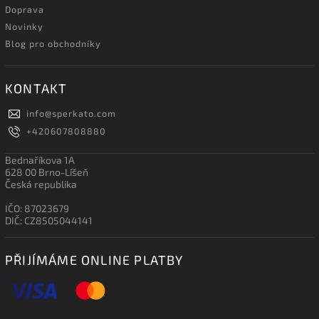
Doprava
Novinky
Blog pro obchodníky
KONTAKT
info
@
sperkato.com
+420607808880
Bednaříkova 1A
628 00 Brno-Líšeň
Česká republika
IČO: 87023679
DIČ: CZ8505044141
PŘIJÍMÁME ONLINE PLATBY