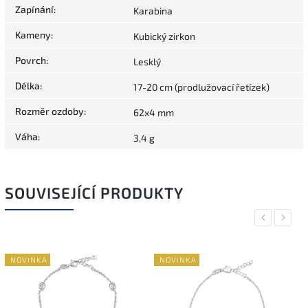
Zapínání
:
Karabina
Kameny
:
Kubický zirkon
Povrch
:
Lesklý
Délka
:
17-20 cm (prodlužovací řetízek)
Rozměr ozdoby
:
62x4 mm
Váha
:
3,4 g
SOUVISEJÍCÍ PRODUKTY
Previous
Next
NOVINKA
NOVINKA