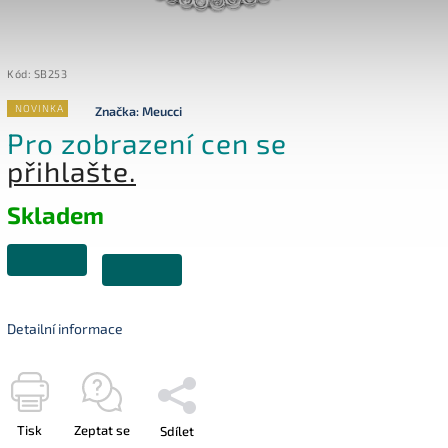
Kód:
SB253
NOVINKA
Značka:
Meucci
Pro zobrazení cen se
přihlašte.
Skladem
Detailní informace
Tisk
Zeptat se
Sdílet