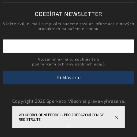
ODEBÍRAT NEWSLETTER
Vložte svůj e-mail a my vám budeme zasílat informace o nových
produktech na našem e-shopu.
Vložením e-mailu souhlasíte s
podmínkami ochrany osobních údajů
Přihlásit se
Copyright 2026
Sperkato
. Všechna práva vyhrazena.
Upravit nastavení cookies
VELKOOBCHODNÍ PRODEJ - PRO ZOBRAZENÍ CEN SE
Vytvořil
Shoptet
| Design
Shoptak.cz.
REGISTRUJTE