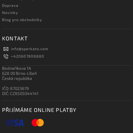
Doprava
Novinky
Blog pro obchodníky
KONTAKT
info
@
sperkato.com
+420607808880
Bednaříkova 1A
628 00 Brno-Líšeň
Česká republika
IČO: 87023679
DIČ: CZ8505044141
PŘIJÍMÁME ONLINE PLATBY