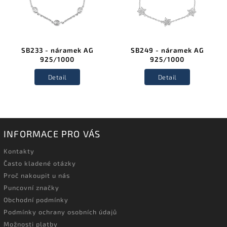
SB233 - náramek AG
SB249 - náramek AG
925/1000
925/1000
Detail
Detail
INFORMACE PRO VÁS
Kontakty
Často kladené otázky
Proč nakoupit u nás
Puncovní značky
Obchodní podmínky
Podmínky ochrany osobních údajů
Možnosti platby