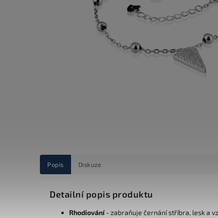
Popis
Diskuze
Detailní popis produktu
Rhodiování
- zabraňuje černání stříbra, lesk a v