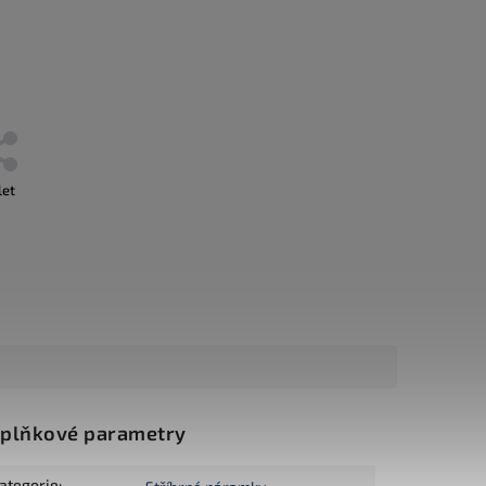
let
plňkové parametry
ategorie
: