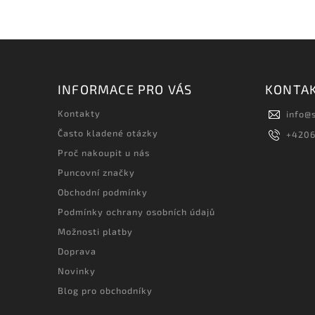
INFORMACE PRO VÁS
KONTA
Kontakty
info
@
Často kladené otázky
+420
Proč nakoupit u nás
Puncovní značky
Obchodní podmínky
Podmínky ochrany osobních údajů
Možnosti platby
Doprava
Novinky
Blog pro obchodníky