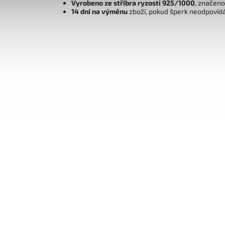
Vyrobeno ze stříbra ryzosti 925/1000
, značen
14 dní na výměnu
zboží, pokud šperk neodpovíd