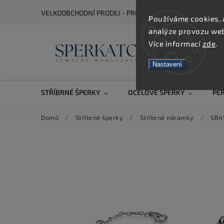
VELKOOBCHODNÍ PRODEJ - PRO ZOBRAZENÍ CEN SE REGIS
Používáme cookies, 
analýze provozu webu
Více informací
zde
.
Nastavení
STŘÍBRNÉ ŠPERKY
OCELOVÉ ŠPERKY
PE
Domů
/
Stříbrné šperky
/
Stříbrné náramky
/
SB4