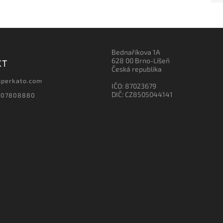
Bednaříkova 1A
628 00 Brno-Líšeň
KT
Česká republika
sperkato.com
IČO: 87023679
DIČ: CZ8505044141
607808880