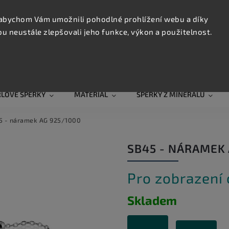
KONTAK
TRUJTE
abychom Vám umožnili pohodlné prohlížení webu a díky
 neustále zlepšovali jeho funkce, výkon a použitelnost.
Hledat
RLOVÉ ŠPERKY
MATERIÁL
ŠPERKY Z MINERÁLŮ
5 - náramek AG 925/1000
SB45 - NÁRAMEK 
Pro zobrazení
Skladem