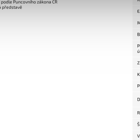
o podle Puncovního zákona ČR
á představě
E
M
B
P
ú
Z
K
P
D
R
Š
V