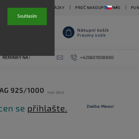
TY
ČASTO KLADENÉ OTÁZKY
PROČ NAKOUPIT U NÁS
PUN
Souhlasím
Nákupní košík
Prázdný košík
ŘEMÍNKY NA HODINKY
AKCE
+420607808880
PIERCING
KONTAKT
AG 925/1000
Kód:
SB45
 cen se
přihlašte.
Značka:
Meucci