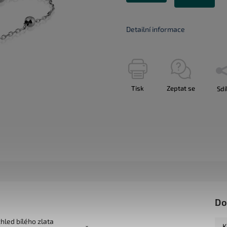
Detailní informace
Tisk
Zeptat se
Sdí
Do
zhled bílého zlata
K