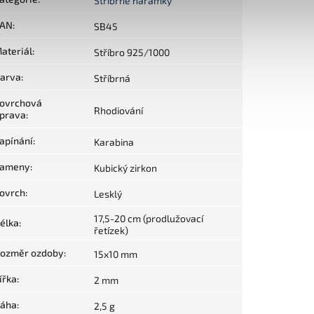
Stříbrné náramky
AN
:
SB45
ateriál
:
Stříbro 925/1000
arva
:
Stříbrná
ovrchová
Rhodiování
prava
:
apínání
:
Karabina
ameny
:
Kubický zirkon
ovrch
:
Lesklý
17,5-20 cm (prodlužovací
élka
:
řetízek)
ozměr ozdoby
:
15x10 mm
ířka
:
2 mm
áha
:
2,5 g