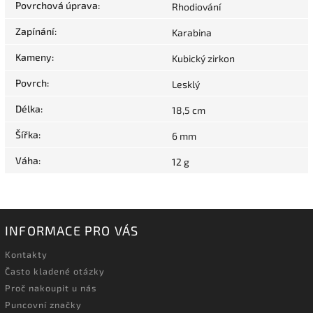
Povrchová úprava
:
Rhodiování
Zapínání
:
Karabina
Kameny
:
Kubický zirkon
Povrch
:
Lesklý
Délka
:
18,5 cm
Šířka
:
6 mm
Váha
:
12 g
INFORMACE PRO VÁS
Kontakty
Často kladené otázky
Proč nakoupit u nás
Puncovní značky