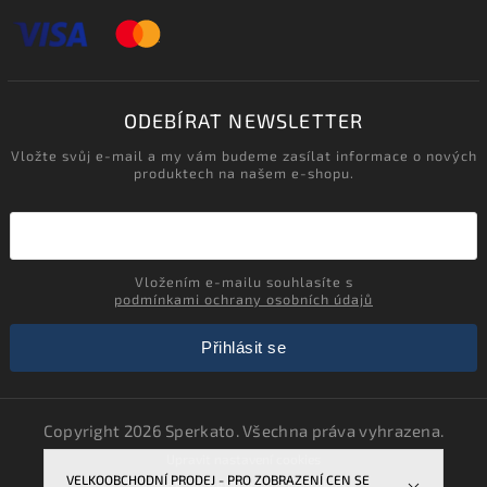
ODEBÍRAT NEWSLETTER
Vložte svůj e-mail a my vám budeme zasílat informace o nových
produktech na našem e-shopu.
Vložením e-mailu souhlasíte s
podmínkami ochrany osobních údajů
Přihlásit se
Copyright 2026
Sperkato
. Všechna práva vyhrazena.
Upravit nastavení cookies
VELKOOBCHODNÍ PRODEJ - PRO ZOBRAZENÍ CEN SE
Vytvořil
Shoptet
| Design
Shoptak.cz.