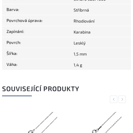
Barva
:
Stříbrná
Povrchová úprava
:
Rhodiování
Zapínání
:
Karabina
Povrch
:
Lesklý
Šířka
:
1,5 mm
Váha
:
1,4 g
SOUVISEJÍCÍ PRODUKTY
Previous
Next