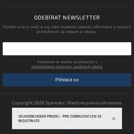
ODEBÍRAT NEWSLETTER
Vložte svůj e-mail a my vám budeme zasílat informace o nových
produktech na našem e-shopu.
Vložením e-mailu souhlasíte s
podmínkami ochrany osobních údajů
Přihlásit se
Copyright 2026
Sperkato
. Všechna práva vyhrazena.
Upravit nastavení cookies
VELKOOBCHODNÍ PRODEJ - PRO ZOBRAZENÍ CEN SE
Vytvořil
Shoptet
| Design
Shoptak.cz.
REGISTRUJTE