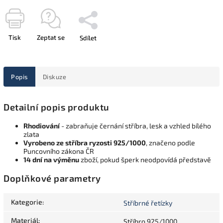
Tisk
Zeptat se
Sdílet
Popis
Diskuze
Detailní popis produktu
Rhodiování
- zabraňuje černání stříbra, lesk a vzhled bílého
zlata
Vyrobeno ze stříbra ryzosti 925/1000
, značeno podle
Puncovního zákona ČR
14 dní na výměnu
zboží, pokud šperk neodpovídá představě
Doplňkové parametry
Kategorie
:
Stříbrné řetízky
Materiál
:
Stříbro 925/1000