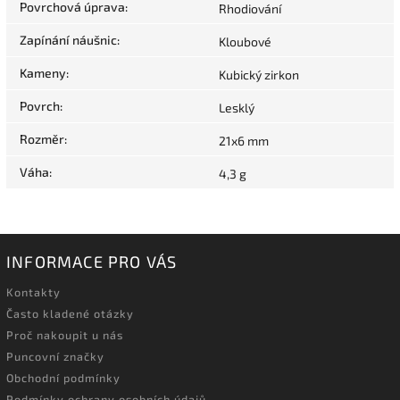
Povrchová úprava
:
Rhodiování
Zapínání náušnic
:
Kloubové
Kameny
:
Kubický zirkon
Povrch
:
Lesklý
Rozměr
:
21x6 mm
Váha
:
4,3 g
INFORMACE PRO VÁS
Kontakty
Často kladené otázky
Proč nakoupit u nás
Puncovní značky
Obchodní podmínky
Podmínky ochrany osobních údajů