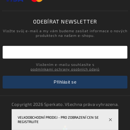
ODEBÍRAT NEWSLETTER
Vložte svůj e-mail a my vám budeme zasílat informace o nových
produktech na našem e-shopu.
Vložením e-mailu souhlasíte s
podmínkami ochrany osobních údajů
Přihlásit se
Copyright 2026
Sperkato
. Všechna práva vyhrazena.
Upravit nastavení cookies
VELKOOBCHODNÍ PRODEJ - PRO ZOBRAZENÍ CEN SE
Vytvořil
Shoptet
| Design
Shoptak.cz.
REGISTRUJTE