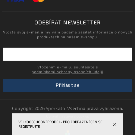
ODEBÍRAT NEWSLETTER
Vložte svůj e-mail a my vám budeme zasílat informace o nových
produktech na našem e-shopu.
Vložením e-mailu souhlasíte s
podmínkami ochrany osobních údajů
Přihlásit se
Copyright 2026
Sperkato
. Všechna práva vyhrazena.
Upravit nastavení cookies
VELKOOBCHODNÍ PRODEJ - PRO ZOBRAZENÍ CEN SE
Vytvořil
Shoptet
| Design
Shoptak.cz.
REGISTRUJTE