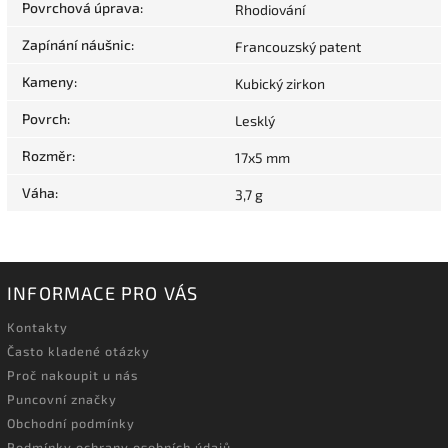
Povrchová úprava
:
Rhodiování
Zapínání náušnic
:
Francouzský patent
Kameny
:
Kubický zirkon
Povrch
:
Lesklý
Rozměr
:
17x5 mm
Váha
:
3,7 g
INFORMACE PRO VÁS
Kontakty
Často kladené otázky
Proč nakoupit u nás
Puncovní značky
Obchodní podmínky
Podmínky ochrany osobních údajů