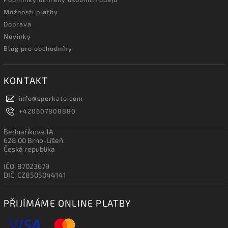
Možnosti platby
Doprava
Novinky
Blog pro obchodníky
KONTAKT
info
@
sperkato.com
+420607808880
Bednaříkova 1A
628 00 Brno-Líšeň
Česká republika
IČO: 87023679
DIČ: CZ8505044141
PŘIJÍMÁME ONLINE PLATBY