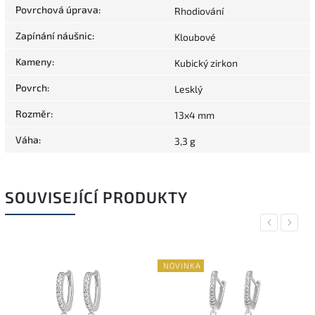
Povrchová úprava
:
Rhodiování
Zapínání náušnic
:
Kloubové
Kameny
:
Kubický zirkon
Povrch
:
Lesklý
Rozměr
:
13x4 mm
Váha
:
3,3 g
SOUVISEJÍCÍ PRODUKTY
Previous
Next
NOVINKA