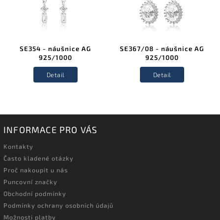
SE354 - náušnice AG
SE367/08 - náušnice AG
925/1000
925/1000
Detail
Detail
INFORMACE PRO VÁS
Kontakty
Často kladené otázky
Proč nakoupit u nás
Puncovní značky
Obchodní podmínky
Podmínky ochrany osobních údajů
Možnosti platby