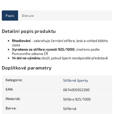
Popis
Diskuze
Detailní popis produktu
Rhodiování
- zabraňuje černání stříbra, lesk a vzhled bílého
zlata
Vyrobeno ze stříbra ryzosti 925/1000
, značeno podle
Puncovního zákona ČR
14 dní na výměnu
zboží, pokud šperk neodpovídá představě
Doplňkové parametry
Kategorie
:
Stříbrné šperky
EAN
:
0674005952390
Materiál
:
Stříbro 925/1000
Barva
:
Stříbrná