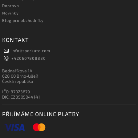
Doprava
Novinky
Blog pro obchodníky
KONTAKT
info
@
sperkato.com
+420607808880
Bednaříkova 1A
628 00 Brno-Líšeň
Česká republika
IČO: 87023679
DIČ: CZ8505044141
PŘIJÍMÁME ONLINE PLATBY