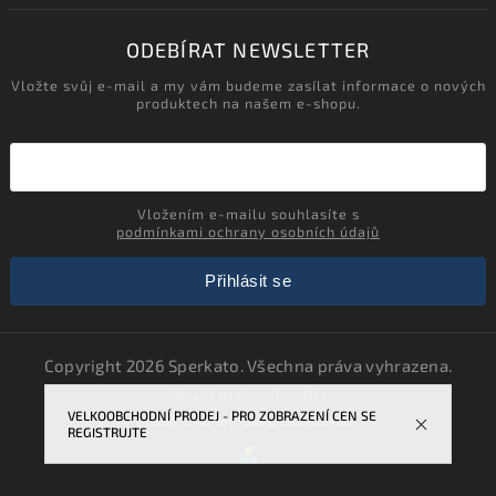
ODEBÍRAT NEWSLETTER
Vložte svůj e-mail a my vám budeme zasílat informace o nových
produktech na našem e-shopu.
Vložením e-mailu souhlasíte s
podmínkami ochrany osobních údajů
Přihlásit se
Copyright 2026
Sperkato
. Všechna práva vyhrazena.
Upravit nastavení cookies
VELKOOBCHODNÍ PRODEJ - PRO ZOBRAZENÍ CEN SE
Vytvořil
Shoptet
| Design
Shoptak.cz.
REGISTRUJTE