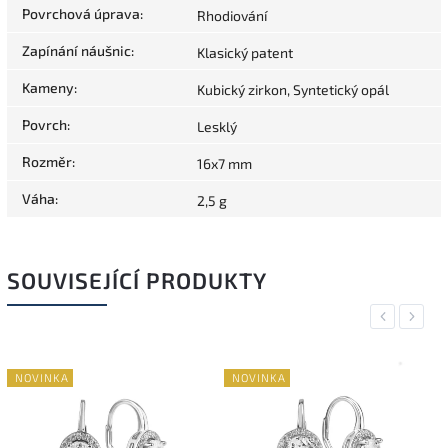
Povrchová úprava
:
Rhodiování
Zapínání náušnic
:
Klasický patent
Kameny
:
Kubický zirkon, Syntetický opál
Povrch
:
Lesklý
Rozměr
:
16x7 mm
Váha
:
2,5 g
SOUVISEJÍCÍ PRODUKTY
Previous
Next
NOVINKA
NOVINKA