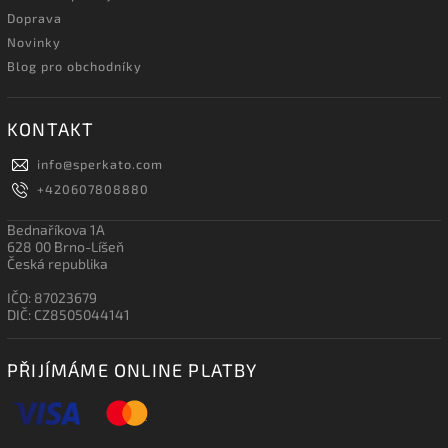
Doprava
Novinky
Blog pro obchodníky
KONTAKT
info
@
sperkato.com
+420607808880
Bednaříkova 1A
628 00 Brno-Líšeň
Česká republika
IČO: 87023679
DIČ: CZ8505044141
PŘIJÍMÁME ONLINE PLATBY