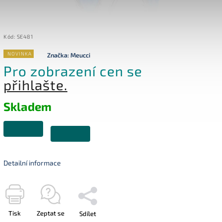
Kód:
SE481
NOVINKA
Značka:
Meucci
Pro zobrazení cen se
přihlašte.
Skladem
Detailní informace
Tisk
Zeptat se
Sdílet