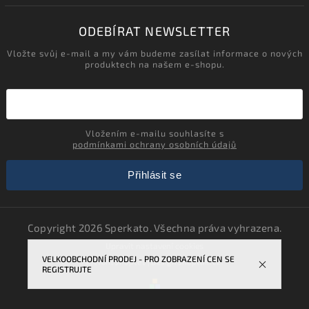
ODEBÍRAT NEWSLETTER
Vložte svůj e-mail a my vám budeme zasílat informace o nových
produktech na našem e-shopu.
Vložením e-mailu souhlasíte s
podmínkami ochrany osobních údajů
Přihlásit se
Copyright 2026
Sperkato
. Všechna práva vyhrazena.
Upravit nastavení cookies
VELKOOBCHODNÍ PRODEJ - PRO ZOBRAZENÍ CEN SE
Vytvořil
Shoptet
| Design
Shoptak.cz.
REGISTRUJTE