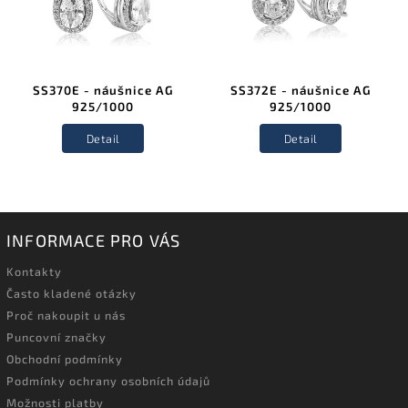
SS370E - náušnice AG
SS372E - náušnice AG
925/1000
925/1000
Detail
Detail
INFORMACE PRO VÁS
Kontakty
Často kladené otázky
Proč nakoupit u nás
Puncovní značky
Obchodní podmínky
Podmínky ochrany osobních údajů
Možnosti platby