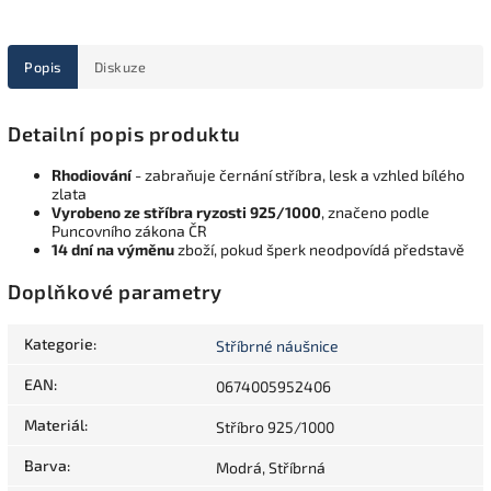
Popis
Diskuze
Detailní popis produktu
Rhodiování
- zabraňuje černání stříbra, lesk a vzhled bílého
zlata
Vyrobeno ze stříbra ryzosti 925/1000
, značeno podle
Puncovního zákona ČR
14 dní na výměnu
zboží, pokud šperk neodpovídá představě
Doplňkové parametry
Kategorie
:
Stříbrné náušnice
EAN
:
0674005952406
Materiál
:
Stříbro 925/1000
Barva
:
Modrá, Stříbrná