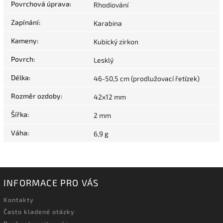
Povrchová úprava
:
Rhodiování
Zapínání
:
Karabina
Kameny
:
Kubický zirkon
Povrch
:
Lesklý
Délka
:
46-50,5 cm (prodlužovací řetízek)
Rozměr ozdoby
:
42x12 mm
Šířka
:
2 mm
Váha
:
6,9 g
INFORMACE PRO VÁS
Kontakty
Často kladené otázky