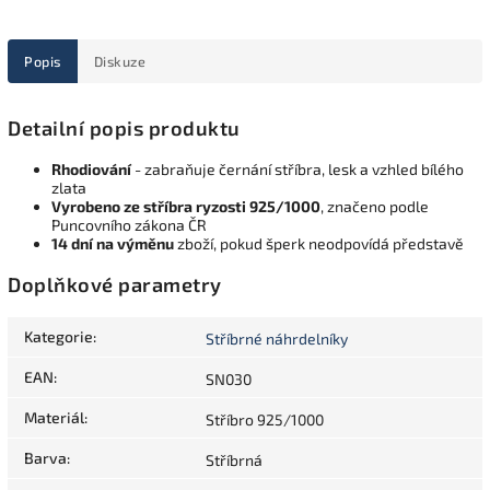
Popis
Diskuze
Detailní popis produktu
Rhodiování
- zabraňuje černání stříbra, lesk a vzhled bílého
zlata
Vyrobeno ze stříbra ryzosti 925/1000
, značeno podle
Puncovního zákona ČR
14 dní na výměnu
zboží, pokud šperk neodpovídá představě
Doplňkové parametry
Kategorie
:
Stříbrné náhrdelníky
EAN
:
SN030
Materiál
:
Stříbro 925/1000
Barva
:
Stříbrná