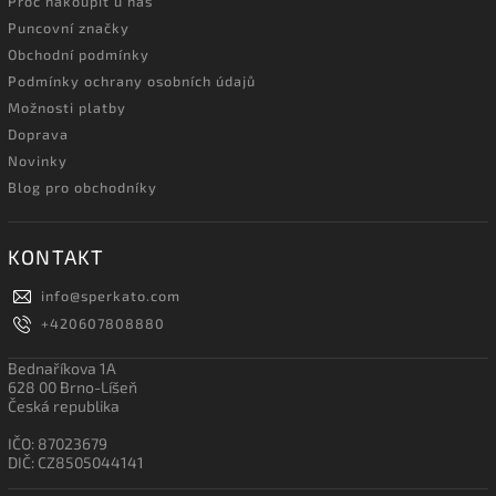
Proč nakoupit u nás
Puncovní značky
Obchodní podmínky
Podmínky ochrany osobních údajů
Možnosti platby
Doprava
Novinky
Blog pro obchodníky
KONTAKT
info
@
sperkato.com
+420607808880
Bednaříkova 1A
628 00 Brno-Líšeň
Česká republika
IČO: 87023679
DIČ: CZ8505044141