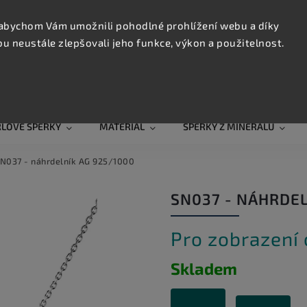
KONTAK
TRUJTE
abychom Vám umožnili pohodlné prohlížení webu a díky
 neustále zlepšovali jeho funkce, výkon a použitelnost.
Hledat
RLOVÉ ŠPERKY
MATERIÁL
ŠPERKY Z MINERÁLŮ
N037 - náhrdelník AG 925/1000
SN037 - NÁHRDEL
Pro zobrazení
Skladem