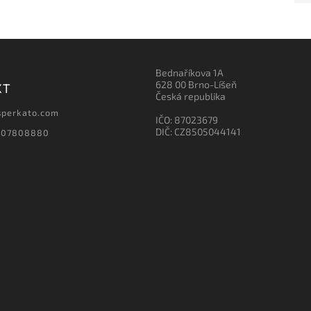
Bednaříkova 1A
628 00 Brno-Líšeň
KT
Česká republika
sperkato.com
IČO: 87023679
DIČ: CZ8505044141
607808880