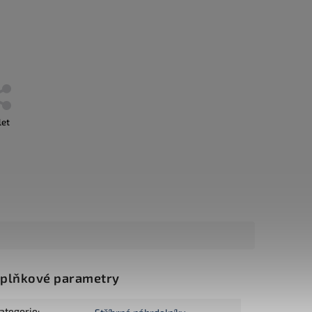
let
plňkové parametry
ategorie
: