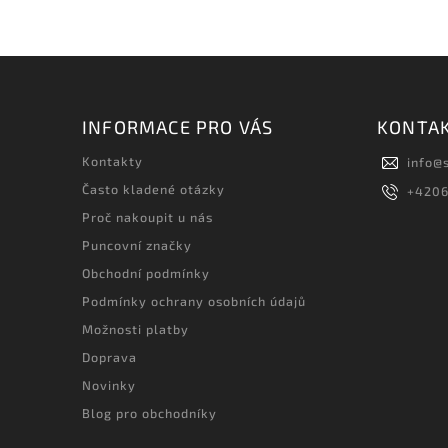
INFORMACE PRO VÁS
KONTA
Kontakty
info
@
Často kladené otázky
+420
Proč nakoupit u nás
Puncovní značky
Obchodní podmínky
Podmínky ochrany osobních údajů
Možnosti platby
Doprava
Novinky
Blog pro obchodníky