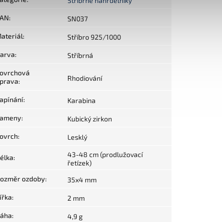
Stříbrné náhrdelníky
AN
:
SN037
ateriál
:
Stříbro 925/1000
arva
:
Stříbrná
ovrchová
Rhodiování
prava
:
apínání
:
Karabina
ameny
:
Kubický zirkon
ovrch
:
Lesklý
43-48 cm (prodlužovací
élka
:
řetízek)
ozměr ozdoby
:
35x4 mm
ířka
:
2 mm
áha
:
4,9 g