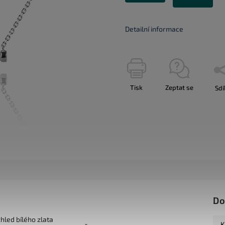
Detailní informace
Tisk
Zeptat se
Sdí
Do
zhled bílého zlata
K