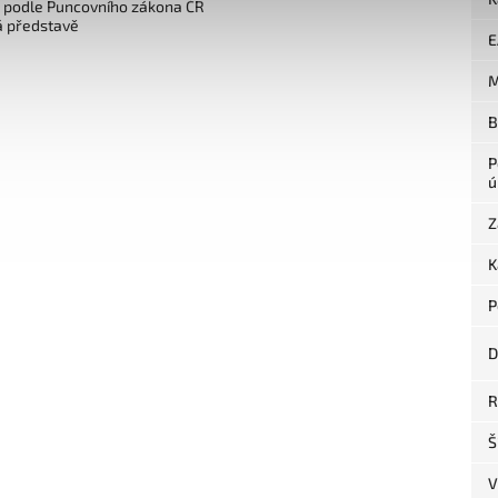
o podle Puncovního zákona ČR
á představě
E
M
B
P
ú
Z
K
P
D
R
Š
V