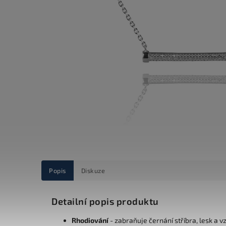
Popis
Diskuze
Detailní popis produktu
Rhodiování
- zabraňuje černání stříbra, lesk a v