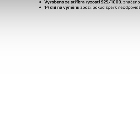
Vyrobeno ze stříbra ryzosti 925/1000
, značen
14 dní na výměnu
zboží, pokud šperk neodpovíd