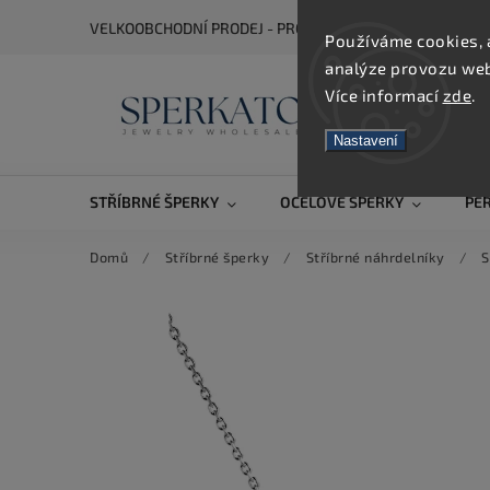
VELKOOBCHODNÍ PRODEJ - PRO ZOBRAZENÍ CEN SE REGIS
Používáme cookies, 
analýze provozu webu
Více informací
zde
.
Nastavení
STŘÍBRNÉ ŠPERKY
OCELOVÉ ŠPERKY
PE
Domů
/
Stříbrné šperky
/
Stříbrné náhrdelníky
/
S