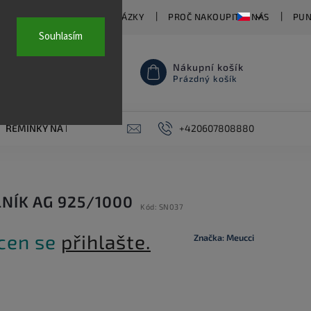
TY
ČASTO KLADENÉ OTÁZKY
PROČ NAKOUPIT U NÁS
PUN
Souhlasím
Nákupní košík
Prázdný košík
ŘEMÍNKY NA HODINKY
AKCE
+420607808880
PIERCING
KONTAKT
NÍK AG 925/1000
Kód:
SN037
 cen se
přihlašte.
Značka:
Meucci