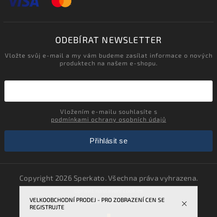
ODEBÍRAT NEWSLETTER
Vložte svůj e-mail a my vám budeme zasílat informace o nových
produktech na našem e-shopu.
Vložením e-mailu souhlasíte s
podmínkami ochrany osobních údajů
Přihlásit se
Copyright 2026
Sperkato
. Všechna práva vyhrazena.
Upravit nastavení cookies
VELKOOBCHODNÍ PRODEJ - PRO ZOBRAZENÍ CEN SE
Vytvořil
Shoptet
| Design
Shoptak.cz.
REGISTRUJTE