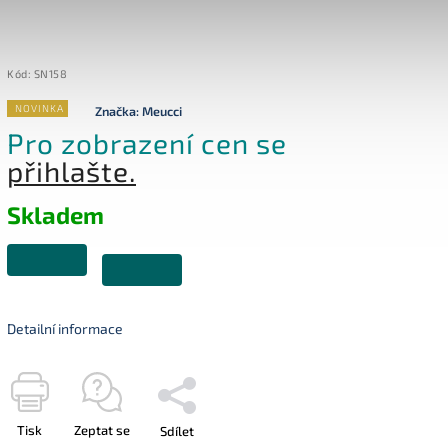
Kód:
SN158
NOVINKA
Značka:
Meucci
Pro zobrazení cen se
přihlašte.
Skladem
Detailní informace
Tisk
Zeptat se
Sdílet