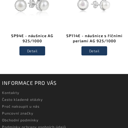
SP94E - náušnice AG
SP114E - náušnice s říčními
925/1000
perlami AG 925/1000
Detail
Detail
INFORMACE PRO VÁS
Kontakty
Často kladené otázky
Proč nakoupit u nás
Puncovní značky
Obchodní podmínky
Podmínky ochrany osobních údajů