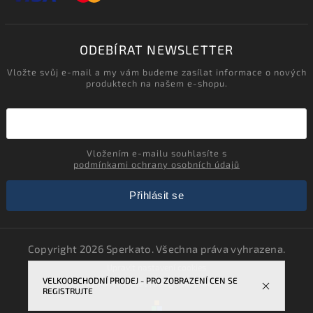
ODEBÍRAT NEWSLETTER
Vložte svůj e-mail a my vám budeme zasílat informace o nových
produktech na našem e-shopu.
Vložením e-mailu souhlasíte s
podmínkami ochrany osobních údajů
Přihlásit se
Copyright 2026
Sperkato
. Všechna práva vyhrazena.
Upravit nastavení cookies
VELKOOBCHODNÍ PRODEJ - PRO ZOBRAZENÍ CEN SE
Vytvořil
Shoptet
| Design
Shoptak.cz.
REGISTRUJTE