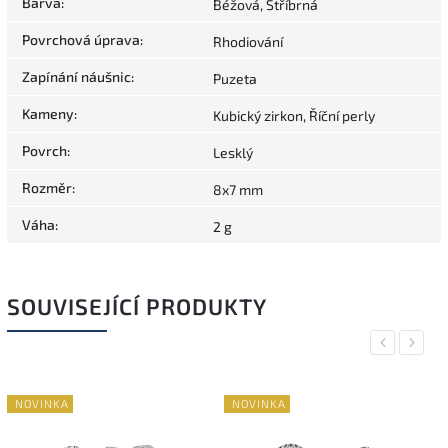
Barva
:
Béžová, Stříbrná
Povrchová úprava
:
Rhodiování
Zapínání náušnic
:
Puzeta
Kameny
:
Kubický zirkon, Říční perly
Povrch
:
Lesklý
Rozměr
:
8x7 mm
Váha
:
2 g
SOUVISEJÍCÍ PRODUKTY
Previous
Next
NOVINKA
NOVINKA