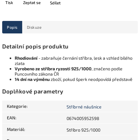
Tisk
Zeptat se
Sdílet
Popis
Diskuze
Detailní popis produktu
Rhodiování
- zabraňuje černání stříbra, lesk a vzhled bílého
zlata
Vyrobeno ze stříbra ryzosti 925/1000
, značeno podle
Puncovního zákona ČR
14 dní na výměnu
zboží, pokud šperk neodpovídá představě
Doplňkové parametry
Kategorie
:
Stříbrné náušnice
EAN
:
0674005952598
Materiál
:
Stříbro 925/1000