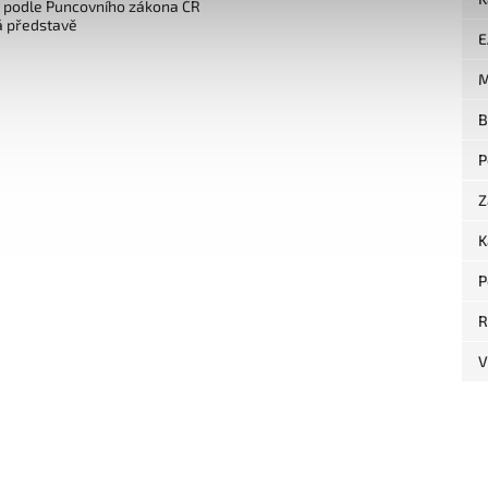
o podle Puncovního zákona ČR
á představě
E
M
B
P
Z
K
P
R
V