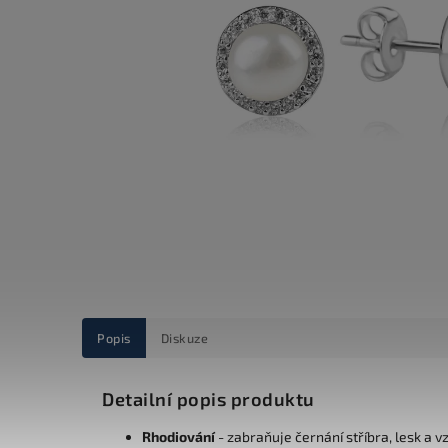
Popis
Diskuze
Detailní popis produktu
Rhodiování
- zabraňuje černání stříbra, lesk a v