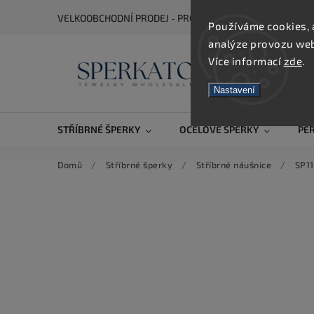
VELKOOBCHODNÍ PRODEJ - PRO ZOBRAZENÍ CEN SE REGIS
Používáme cookies, 
analýze provozu webu
Více informací
zde
.
Nastavení
STŘÍBRNÉ ŠPERKY
OCELOVÉ ŠPERKY
PE
Domů
/
Stříbrné šperky
/
Stříbrné náušnice
/
SP11