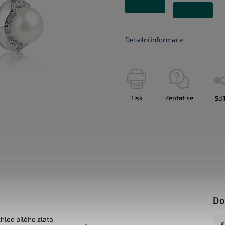
Detailní informace
Tisk
Zeptat se
Sdí
Do
zhled bílého zlata
K