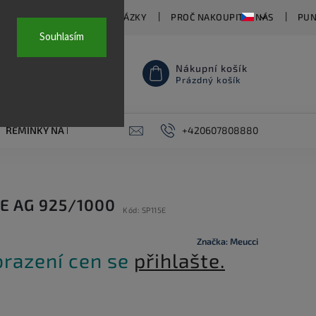
TY
ČASTO KLADENÉ OTÁZKY
PROČ NAKOUPIT U NÁS
PUN
Souhlasím
Nákupní košík
Prázdný košík
ŘEMÍNKY NA HODINKY
AKCE
+420607808880
PIERCING
KONTAKT
CE AG 925/1000
Kód:
SP115E
Značka:
Meucci
brazení cen se
přihlašte.