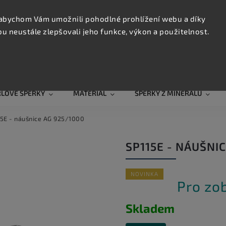
KONTAK
TRUJTE
abychom Vám umožnili pohodlné prohlížení webu a díky
 neustále zlepšovali jeho funkce, výkon a použitelnost.
Hledat
RLOVÉ ŠPERKY
MATERIÁL
ŠPERKY Z MINERÁLŮ
5E - náušnice AG 925/1000
SP115E - NÁUŠNI
NOVINKA
Pro zo
Skladem