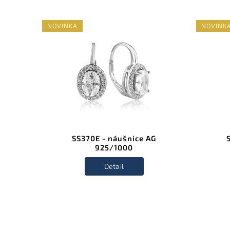
NOVINKA
NOVINK
G
SS370E - náušnice AG
925/1000
Detail