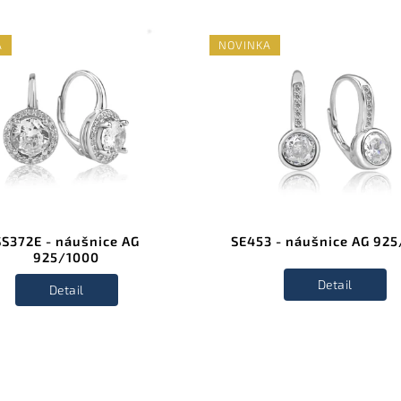
A
NOVINKA
SS372E - náušnice AG
SE453 - náušnice AG 92
925/1000
Detail
Detail