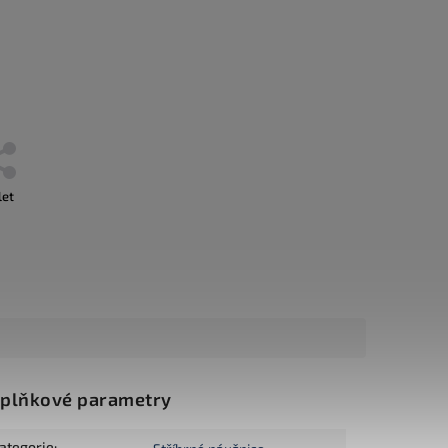
let
plňkové parametry
ategorie
: