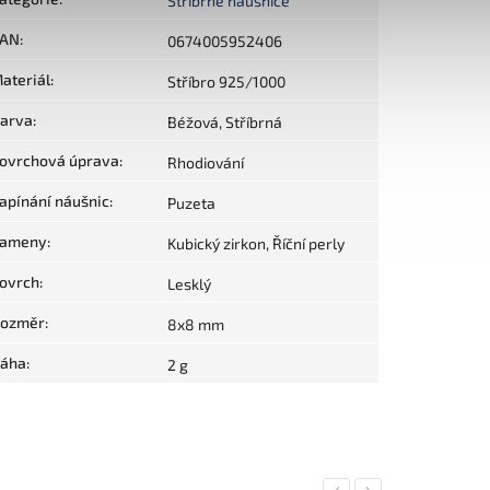
Stříbrné náušnice
AN
:
0674005952406
ateriál
:
Stříbro 925/1000
arva
:
Béžová, Stříbrná
ovrchová úprava
:
Rhodiování
apínání náušnic
:
Puzeta
ameny
:
Kubický zirkon, Říční perly
ovrch
:
Lesklý
ozměr
:
8x8 mm
áha
:
2 g