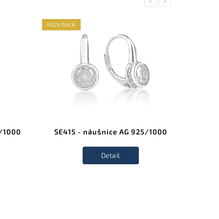
Previous
Next
NOVINKA
NOVINK
5/1000
SE415 - náušnice AG 925/1000
SE41
Detail