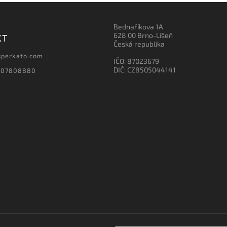
Bednaříkova 1A
628 00 Brno-Líšeň
KT
Česká republika
sperkato.com
IČO: 87023679
DIČ: CZ8505044141
607808880