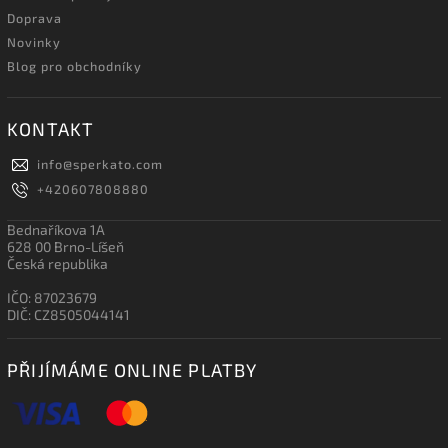
Doprava
Novinky
Blog pro obchodníky
KONTAKT
info
@
sperkato.com
+420607808880
Bednaříkova 1A
628 00 Brno-Líšeň
Česká republika
IČO: 87023679
DIČ: CZ8505044141
PŘIJÍMÁME ONLINE PLATBY