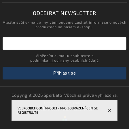
ODEBÍRAT NEWSLETTER
Vložte svůj e-mail a my vám budeme zasílat informace o nových
produktech na našem e-shopu.
Vložením e-mailu souhlasíte s
podmínkami ochrany osobních údajů
Přihlásit se
Copyright 2026
Sperkato
. Všechna práva vyhrazena.
Upravit nastavení cookies
VELKOOBCHODNÍ PRODEJ - PRO ZOBRAZENÍ CEN SE
Vytvořil
Shoptet
| Design
Shoptak.cz.
REGISTRUJTE