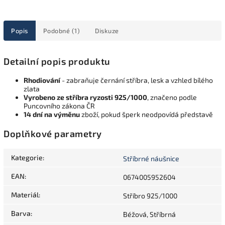
Popis
Podobné (1)
Diskuze
Detailní popis produktu
Rhodiování
- zabraňuje černání stříbra, lesk a vzhled bílého
zlata
Vyrobeno ze stříbra ryzosti 925/1000
, značeno podle
Puncovního zákona ČR
14 dní na výměnu
zboží, pokud šperk neodpovídá představě
Doplňkové parametry
Kategorie
:
Stříbrné náušnice
EAN
:
0674005952604
Materiál
:
Stříbro 925/1000
Barva
:
Béžová, Stříbrná