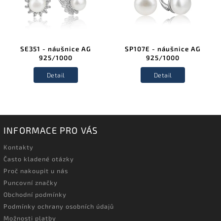
SE351 - náušnice AG
SP107E - náušnice AG
925/1000
925/1000
Detail
Detail
INFORMACE PRO VÁS
Kontakty
Často kladené otázky
Proč nakoupit u nás
Puncovní značky
Obchodní podmínky
Podmínky ochrany osobních údajů
Možnosti platby