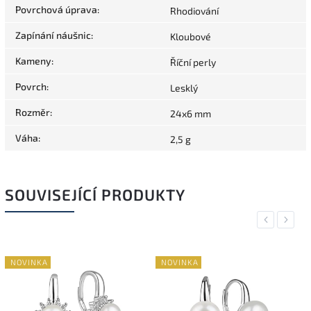
Povrchová úprava
:
Rhodiování
Zapínání náušnic
:
Kloubové
Kameny
:
Říční perly
Povrch
:
Lesklý
Rozměr
:
24x6 mm
Váha
:
2,5 g
SOUVISEJÍCÍ PRODUKTY
Previous
Next
NOVINKA
NOVINKA