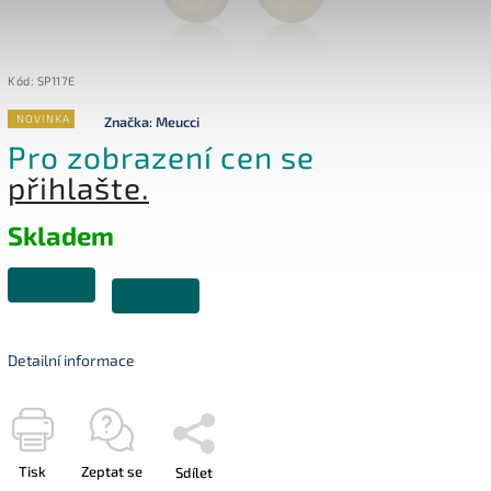
Kód:
SP117E
NOVINKA
Značka:
Meucci
Pro zobrazení cen se
přihlašte.
Skladem
Detailní informace
Tisk
Zeptat se
Sdílet