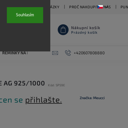
TY
ČASTO KLADENÉ OTÁZKY
PROČ NAKOUPIT U NÁS
PUN
Souhlasím
Nákupní košík
Prázdný košík
ŘEMÍNKY NA HODINKY
AKCE
+420607808880
PIERCING
KONTAKT
E AG 925/1000
Kód:
SP59E
 cen se
přihlašte.
Značka:
Meucci