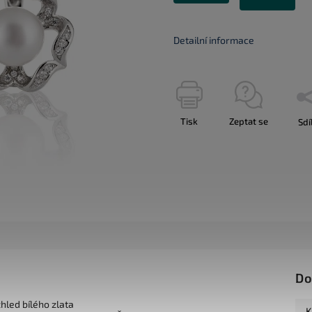
Detailní informace
Tisk
Zeptat se
Sdí
Do
zhled bílého zlata
K