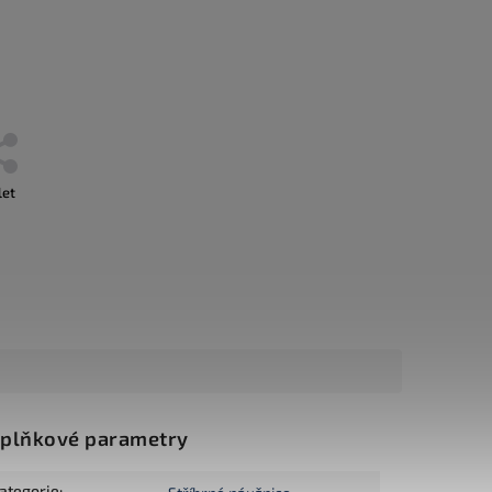
let
plňkové parametry
ategorie
: