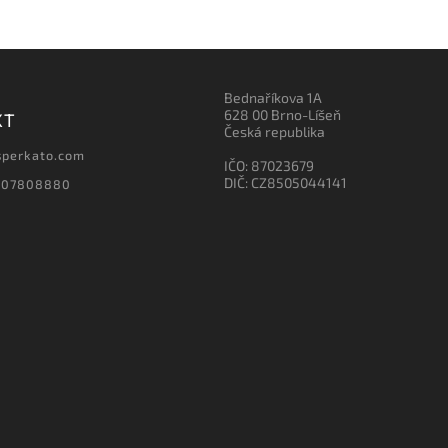
Bednaříkova 1A
628 00 Brno-Líšeň
KT
Česká republika
sperkato.com
IČO: 87023679
DIČ: CZ8505044141
607808880