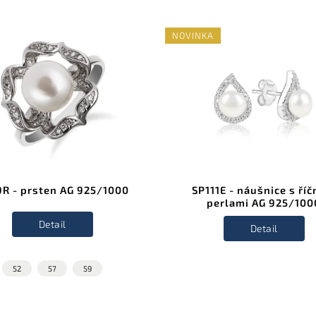
NOVINKA
R - prsten AG 925/1000
SP111E - náušnice s říč
perlami AG 925/100
Detail
Detail
52
57
59