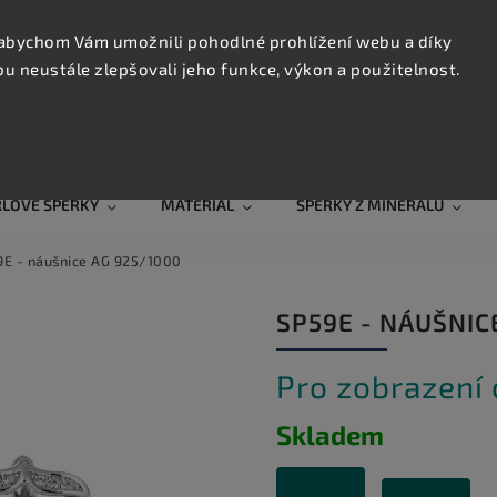
KONTAK
TRUJTE
abychom Vám umožnili pohodlné prohlížení webu a díky
 neustále zlepšovali jeho funkce, výkon a použitelnost.
Hledat
RLOVÉ ŠPERKY
MATERIÁL
ŠPERKY Z MINERÁLŮ
E - náušnice AG 925/1000
SP59E - NÁUŠNIC
Pro zobrazení
Skladem