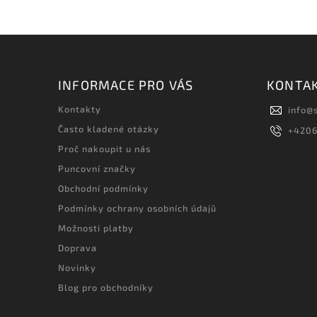
INFORMACE PRO VÁS
KONTA
Kontakty
info
@
Často kladené otázky
+420
Proč nakoupit u nás
Puncovní značky
Obchodní podmínky
Podmínky ochrany osobních údajů
Možnosti platby
Doprava
Novinky
Blog pro obchodníky