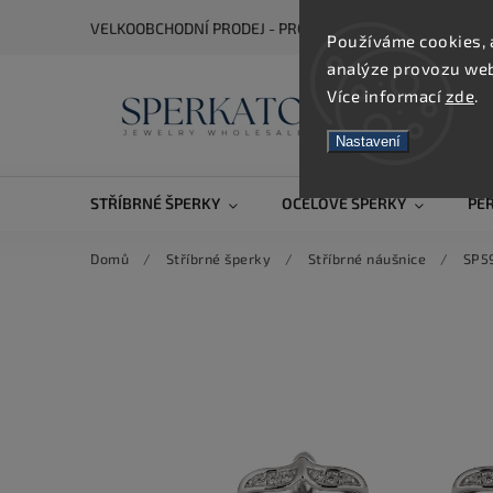
VELKOOBCHODNÍ PRODEJ - PRO ZOBRAZENÍ CEN SE REGIS
Používáme cookies, 
analýze provozu webu
Více informací
zde
.
Nastavení
STŘÍBRNÉ ŠPERKY
OCELOVÉ ŠPERKY
PE
Domů
/
Stříbrné šperky
/
Stříbrné náušnice
/
SP59