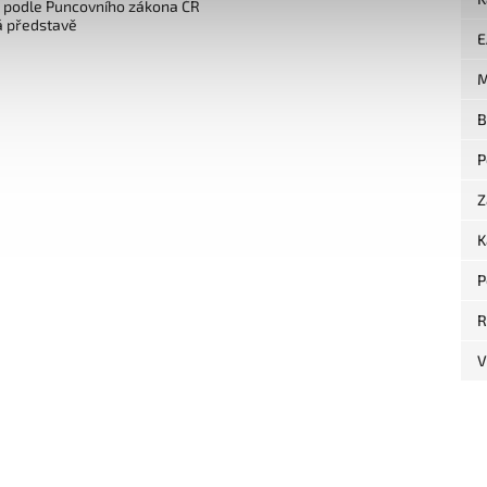
o podle Puncovního zákona ČR
á představě
E
M
B
P
Z
K
P
R
V