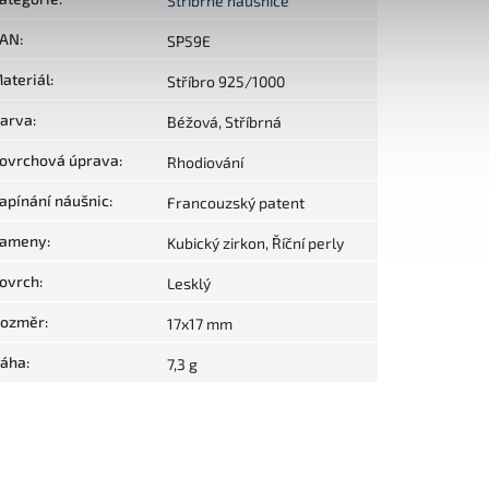
Stříbrné náušnice
AN
:
SP59E
ateriál
:
Stříbro 925/1000
arva
:
Béžová, Stříbrná
ovrchová úprava
:
Rhodiování
apínání náušnic
:
Francouzský patent
ameny
:
Kubický zirkon, Říční perly
ovrch
:
Lesklý
ozměr
:
17x17 mm
áha
:
7,3 g