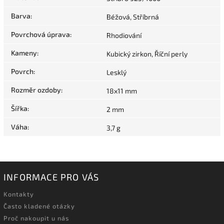
Barva
:
Béžová, Stříbrná
Povrchová úprava
:
Rhodiování
Kameny
:
Kubický zirkon, Říční perly
Povrch
:
Lesklý
Rozměr ozdoby
:
18x11 mm
Šířka
:
2 mm
Váha
:
3,7 g
INFORMACE PRO VÁS
Kontakty
Často kladené otázky
Proč nakoupit u nás