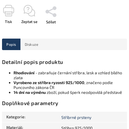
Tisk
Zeptat se
Sdílet
Popis
Diskuze
Detailní popis produktu
Rhodiování
- zabraňuje černání stříbra, lesk a vzhled bílého
zlata
Vyrobeno ze stříbra ryzosti 925/1000
, značeno podle
Puncovního zákona ČR
14 dní na výměnu
zboží, pokud šperk neodpovídá představě
Doplňkové parametry
Kategorie
:
Stříbrné prsteny
Materiál
:
Stříbro 925/1000