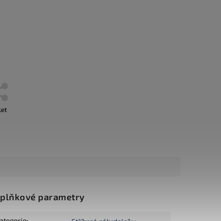
let
plňkové parametry
ategorie
: