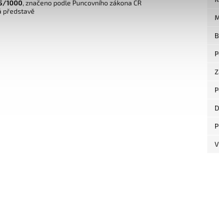
925/1000
, značeno podle Puncovního zákona ČR
á představě
M
B
P
Z
P
D
P
V