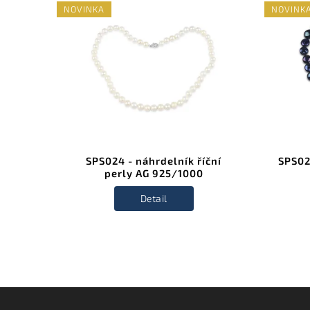
NOVINKA
NOVINK
 perly
SPS024 - náhrdelník říční
SPS02
perly AG 925/1000
Detail