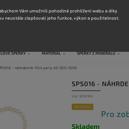
KONTAK
TRUJTE
abychom Vám umožnili pohodlné prohlížení webu a díky
 neustále zlepšovali jeho funkce, výkon a použitelnost.
Hledat
RLOVÉ ŠPERKY
MATERIÁL
ŠPERKY Z MINERÁLŮ
PS016 - náhrdelník říční perly AG 925/1000
SPS016 - NÁHRDE
Kód:
SPS016N
NOVINKA
Pro zo
Skladem