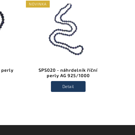
NOVINKA
NOVINK
 perly
SPS020 - náhrdelník říční
SPS02
perly AG 925/1000
Detail