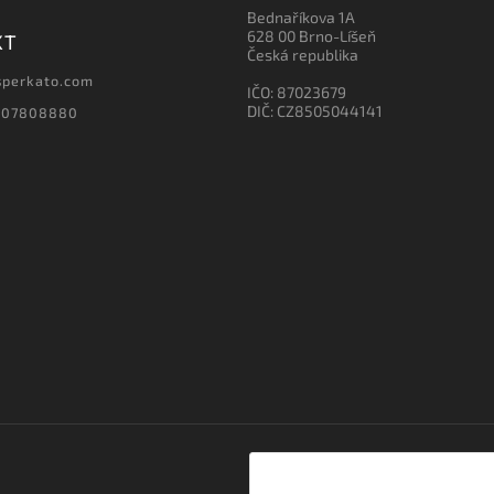
Bednaříkova 1A
628 00 Brno-Líšeň
KT
Česká republika
sperkato.com
IČO: 87023679
DIČ: CZ8505044141
607808880