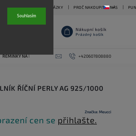
TY
ČASTO KLADENÉ OTÁZKY
PROČ NAKOUPIT U NÁS
PUN
Souhlasím
Nákupní košík
Prázdný košík
ŘEMÍNKY NA HODINKY
AKCE
+420607808880
PIERCING
KONTAKT
LNÍK ŘÍČNÍ PERLY AG 925/1000
Značka:
Meucci
brazení cen se
přihlašte.