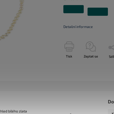
Detailní informace
Tisk
Zeptat se
Sdí
Do
zhled bílého zlata
K