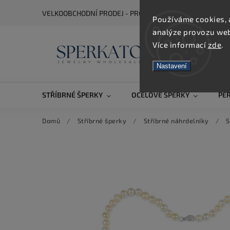
VELKOOBCHODNÍ PRODEJ - PRO ZOBRAZENÍ CEN SE REGIS
Používáme cookies, 
analýze provozu webu
Více informací
zde
.
Nastavení
STŘÍBRNÉ ŠPERKY
OCELOVÉ ŠPERKY
PE
Domů
/
Stříbrné šperky
/
Stříbrné náhrdelníky
/
S