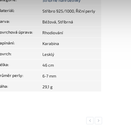
Stříbrné náhrdelníky
ateriál
:
Stříbro 925/1000, Říční perly
arva
:
Béžová, Stříbrná
ovrchová úprava
:
Rhodiování
apínání
:
Karabina
ovrch
:
Lesklý
élka
:
46 cm
růměr perly
:
6-7 mm
áha
:
29,1 g
Previous
Next