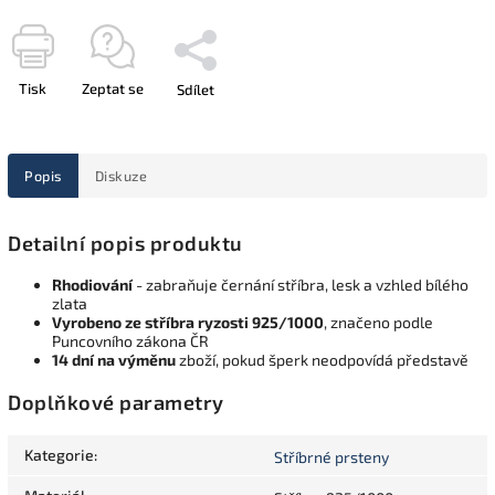
Tisk
Zeptat se
Sdílet
Popis
Diskuze
Detailní popis produktu
Rhodiování
- zabraňuje černání stříbra, lesk a vzhled bílého
zlata
Vyrobeno ze stříbra ryzosti 925/1000
, značeno podle
Puncovního zákona ČR
14 dní na výměnu
zboží, pokud šperk neodpovídá představě
Doplňkové parametry
Kategorie
:
Stříbrné prsteny