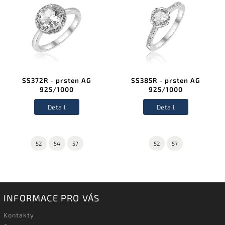
SS372R - prsten AG
SS385R - prsten AG
925/1000
925/1000
Detail
Detail
52
54
57
52
57
INFORMACE PRO VÁS
Kontakty