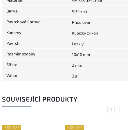
Materiál
:
Stříbro 925/1000
Barva
:
Stříbrná
Povrchová úprava
:
Rhodiování
Kameny
:
Kubický zirkon
Povrch
:
Lesklý
Rozměr ozdoby
:
10x10 mm
Šířka
:
2 mm
Váha
:
3 g
SOUVISEJÍCÍ PRODUKTY
Previous
Next
NOVINKA
NOVINKA