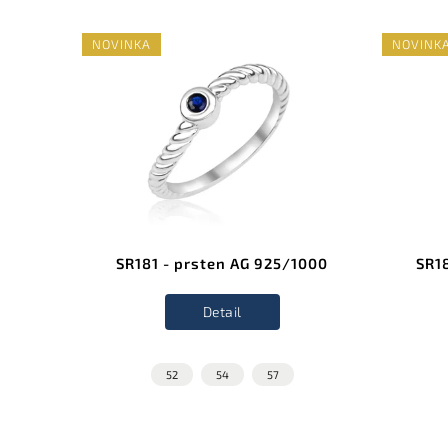
NOVINKA
NOVINK
1000
SR181 - prsten AG 925/1000
SR1
Detail
52
54
57