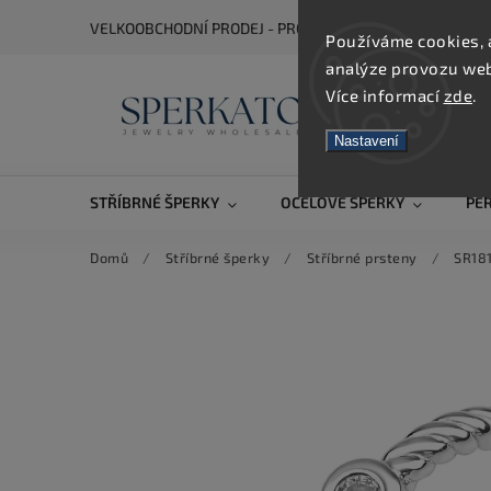
VELKOOBCHODNÍ PRODEJ - PRO ZOBRAZENÍ CEN SE REGIS
Používáme cookies, 
analýze provozu webu
Více informací
zde
.
Nastavení
STŘÍBRNÉ ŠPERKY
OCELOVÉ ŠPERKY
PE
Domů
/
Stříbrné šperky
/
Stříbrné prsteny
/
SR181