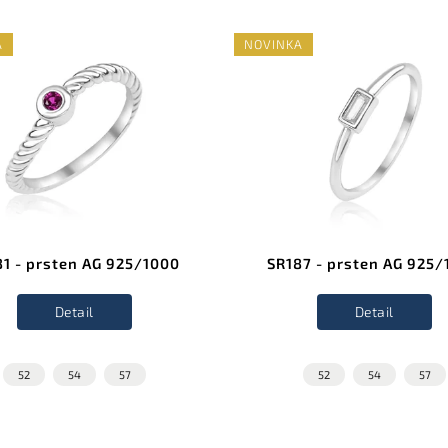
A
NOVINKA
81 - prsten AG 925/1000
SR187 - prsten AG 925
Detail
Detail
52
54
57
52
54
57