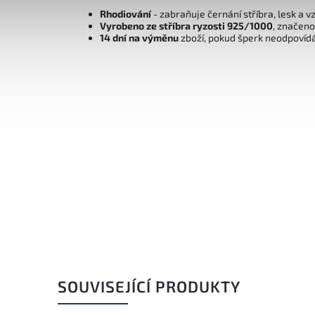
Rhodiování
- zabraňuje černání stříbra, lesk a v
Vyrobeno ze stříbra ryzosti 925/1000
, značen
14 dní na výměnu
zboží, pokud šperk neodpovíd
SOUVISEJÍCÍ PRODUKTY