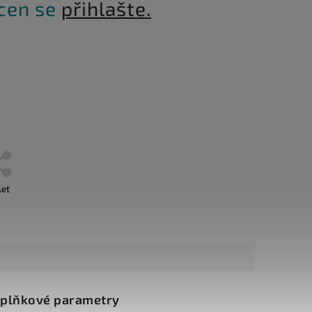
 cen se
přihlašte.
let
plňkové parametry