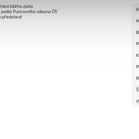
zhled bílého zlata
K
o podle Puncovního zákona ČR
á představě
M
B
P
K
P
R
Š
V