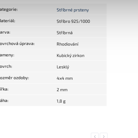
ategorie
:
Stříbrné prsteny
ateriál
:
Stříbro 925/1000
arva
:
Stříbrná
ovrchová úprava
:
Rhodiování
ameny
:
Kubický zirkon
ovrch
:
Lesklý
ozměr ozdoby
:
4x4 mm
ířka
:
2 mm
áha
:
1,8 g
Previous
Next