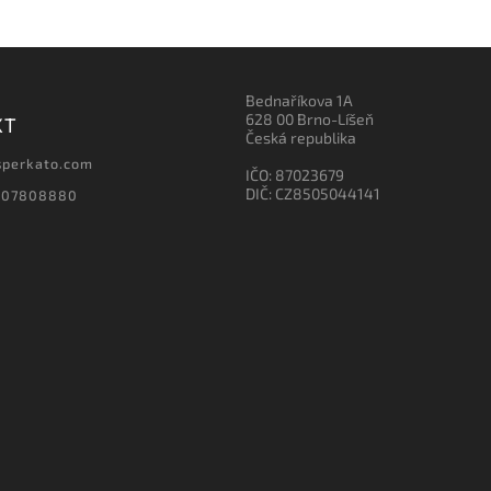
Bednaříkova 1A
628 00 Brno-Líšeň
KT
Česká republika
sperkato.com
IČO: 87023679
DIČ: CZ8505044141
607808880