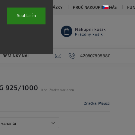
TY
ČASTO KLADENÉ OTÁZKY
PROČ NAKOUPIT U NÁS
PUN
Souhlasím
Nákupní košík
Prázdný košík
ŘEMÍNKY NA HODINKY
AKCE
+420607808880
PIERCING
KONTAKT
AG 925/1000
Kód:
Zvolte variantu
Značka:
Meucci