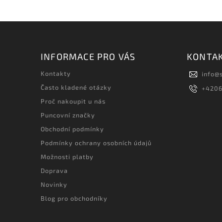
INFORMACE PRO VÁS
KONTA
Kontakty
info
@
Často kladené otázky
+420
Proč nakoupit u nás
Puncovní značky
Obchodní podmínky
Podmínky ochrany osobních údajů
Možnosti platby
Doprava
Novinky
Blog pro obchodníky