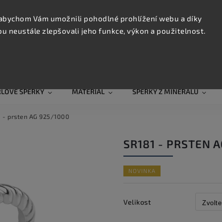
KONTAK
TRUJTE
abychom Vám umožnili pohodlné prohlížení webu a díky
 neustále zlepšovali jeho funkce, výkon a použitelnost.
Hledat
RLOVÉ ŠPERKY
MATERIÁL
ŠPERKY Z MINERÁLŮ
 - prsten AG 925/1000
SR181 - PRSTEN 
NOVINKA
Velikost