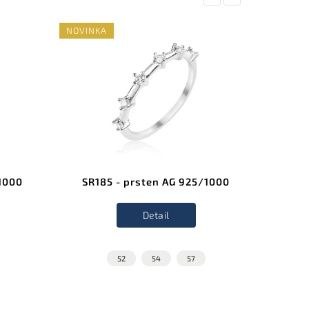
NOVINKA
/1000
SR185 - prsten AG 925/1000
SS36
Detail
52
54
57