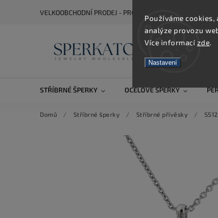
VELKOOBCHODNÍ PRODEJ - PRO ZOBRAZENÍ CEN SE REGIS
Používáme cookies, 
analýze provozu webu
Více informací
zde
.
Nastavení
STŘÍBRNÉ ŠPERKY
OCELOVÉ ŠPERKY
PE
Domů
/
Stříbrné šperky
/
Stříbrné přívěsky
/
SS12