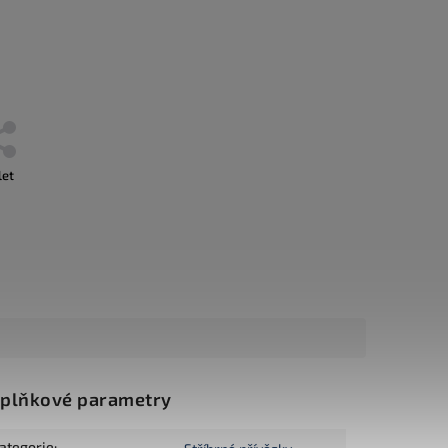
let
plňkové parametry
ategorie
: