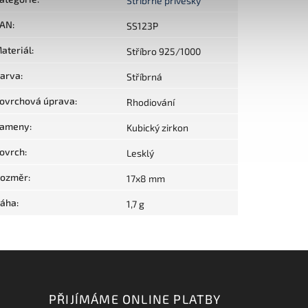
Stříbrné přívěsky
AN
:
SS123P
ateriál
:
Stříbro 925/1000
arva
:
Stříbrná
ovrchová úprava
:
Rhodiování
ameny
:
Kubický zirkon
ovrch
:
Lesklý
ozměr
:
17x8 mm
áha
:
1,7 g
PŘIJÍMÁME ONLINE PLATBY