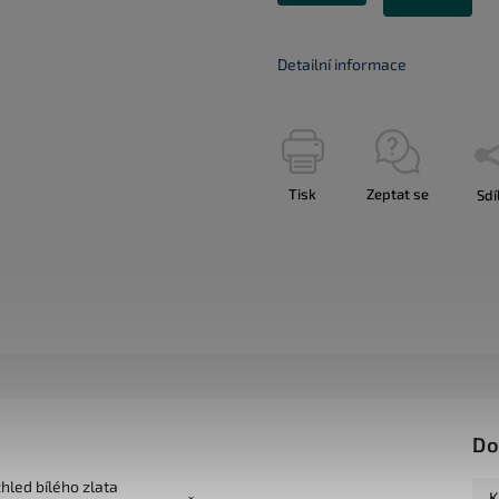
Detailní informace
Tisk
Zeptat se
Sdí
Do
zhled bílého zlata
K