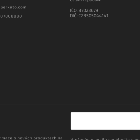
sperkato.com
IČO: 87023679
DIČ: CZ8505044141
607808880
ormace o nových produktech na
Vložením e-mailu souhlasíte s
po