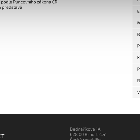
o podle Puncovního zákona ČR
á představě
E
M
B
P
K
P
R
V
Bednaříkova 1A
628 00 Brno-Líšeň
KT
Česká republika