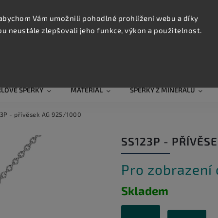
KONTAK
TRUJTE
abychom Vám umožnili pohodlné prohlížení webu a díky
 neustále zlepšovali jeho funkce, výkon a použitelnost.
Hledat
RLOVÉ ŠPERKY
MATERIÁL
ŠPERKY Z MINERÁLŮ
3P - přívěsek AG 925/1000
SS123P - PŘÍVĚS
Pro zobrazení
Skladem