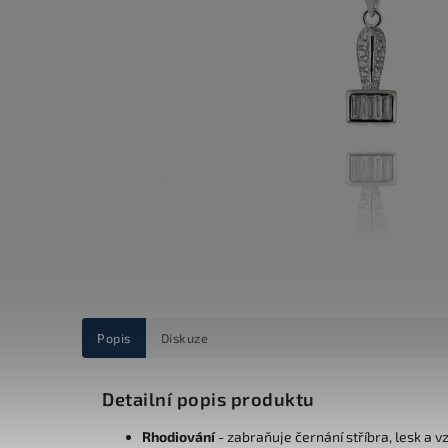
Popis
Diskuze
Detailní popis produktu
Rhodiování
- zabraňuje černání stříbra, lesk a v