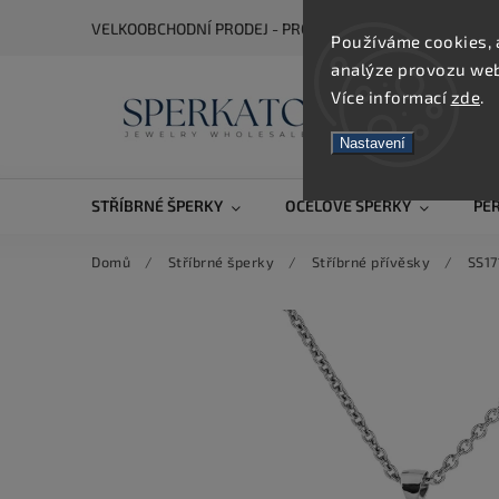
VELKOOBCHODNÍ PRODEJ - PRO ZOBRAZENÍ CEN SE REGIS
Používáme cookies, 
analýze provozu webu
Více informací
zde
.
Nastavení
STŘÍBRNÉ ŠPERKY
OCELOVÉ ŠPERKY
PE
Domů
/
Stříbrné šperky
/
Stříbrné přívěsky
/
SS17