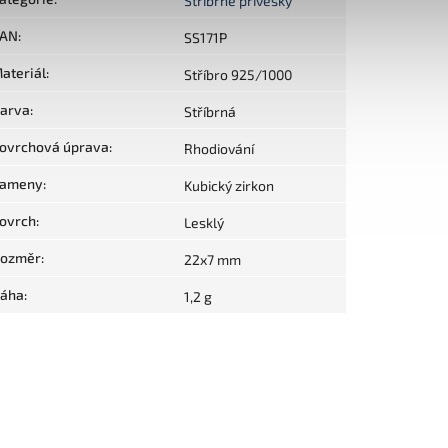
Stříbrné přívěsky
AN
:
SS171P
ateriál
:
Stříbro 925/1000
arva
:
Stříbrná
ovrchová úprava
:
Rhodiování
ameny
:
Kubický zirkon
ovrch
:
Lesklý
ozměr
:
22x7 mm
áha
:
1,2 g