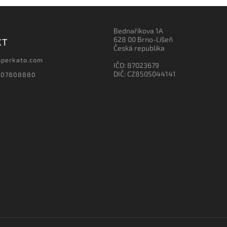
Bednaříkova 1A
628 00 Brno-Líšeň
KT
Česká republika
sperkato.com
IČO: 87023679
DIČ: CZ8505044141
607808880