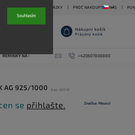
TY
ČASTO KLADENÉ OTÁZKY
PROČ NAKOUPIT U NÁS
PUN
Souhlasím
Nákupní košík
Prázdný košík
ŘEMÍNKY NA HODINKY
AKCE
+420607808880
PIERCING
KONTAKT
K AG 925/1000
Kód:
SS171P
 cen se
přihlašte.
Značka:
Meucci