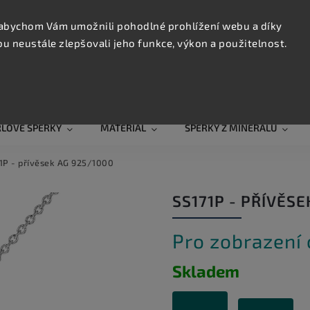
KONTAK
TRUJTE
abychom Vám umožnili pohodlné prohlížení webu a díky
 neustále zlepšovali jeho funkce, výkon a použitelnost.
Hledat
RLOVÉ ŠPERKY
MATERIÁL
ŠPERKY Z MINERÁLŮ
1P - přívěsek AG 925/1000
SS171P - PŘÍVĚSE
Pro zobrazení
Skladem