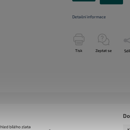
Detailní informace
Tisk
Zeptat se
Sdí
Do
zhled bílého zlata
K