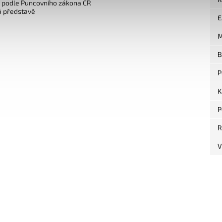
o podle Puncovního zákona ČR
á představě
E
M
B
P
K
P
R
V