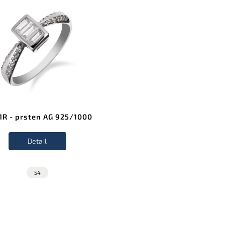
1R - prsten AG 925/1000
Detail
54