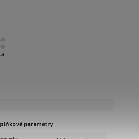
let
plňkové parametry
ategorie
: