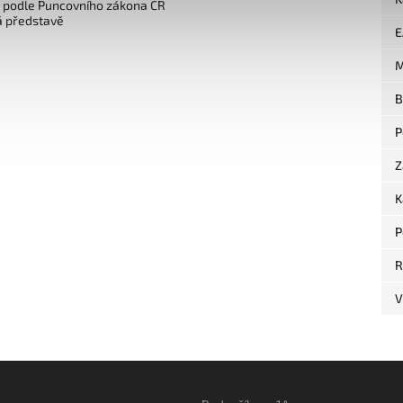
o podle Puncovního zákona ČR
á představě
E
M
B
P
Z
K
P
R
V