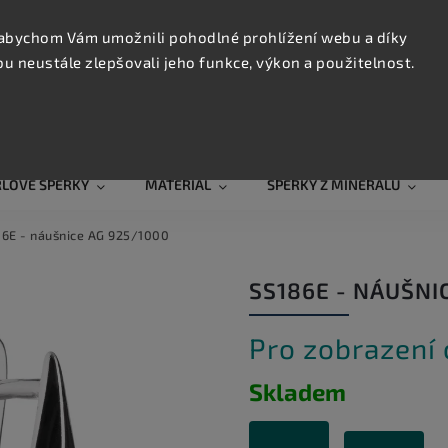
KONTAK
TRUJTE
abychom Vám umožnili pohodlné prohlížení webu a díky
 neustále zlepšovali jeho funkce, výkon a použitelnost.
Hledat
RLOVÉ ŠPERKY
MATERIÁL
ŠPERKY Z MINERÁLŮ
6E - náušnice AG 925/1000
SS186E - NÁUŠNI
Pro zobrazení
Skladem