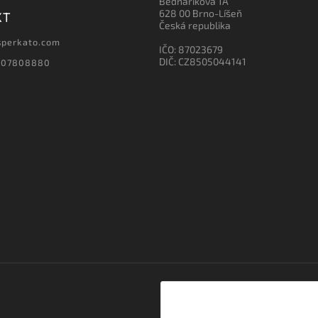
Bednaříkova 1A
628 00 Brno-Líšeň
KT
Česká republika
sperkato.com
IČO: 87023679
DIČ: CZ8505044141
607808880