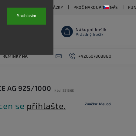
TY
ČASTO KLADENÉ OTÁZKY
PROČ NAKOUPIT U NÁS
PUN
Souhlasím
Nákupní košík
Prázdný košík
ŘEMÍNKY NA HODINKY
AKCE
+420607808880
PIERCING
KONTAKT
CE AG 925/1000
Kód:
SS186E
 cen se
přihlašte.
Značka:
Meucci