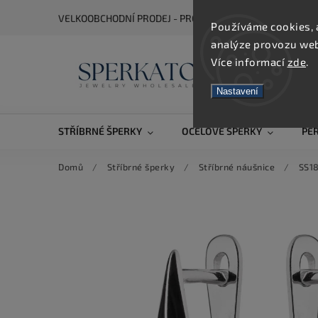
VELKOOBCHODNÍ PRODEJ - PRO ZOBRAZENÍ CEN SE REGIS
Používáme cookies, 
analýze provozu webu
Více informací
zde
.
Nastavení
STŘÍBRNÉ ŠPERKY
OCELOVÉ ŠPERKY
PE
Domů
/
Stříbrné šperky
/
Stříbrné náušnice
/
SS18