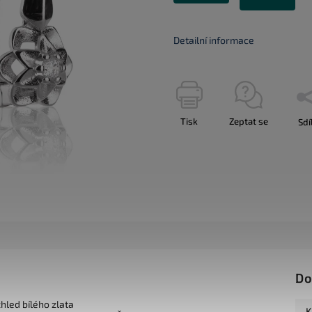
Detailní informace
Tisk
Zeptat se
Sdí
Do
zhled bílého zlata
K