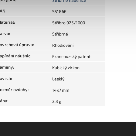
Stříbrné náušnice
AN
:
SS186E
ateriál
:
Stříbro 925/1000
arva
:
Stříbrná
ovrchová úprava
:
Rhodiování
apínání náušnic
:
Francouzský patent
ameny
:
Kubický zirkon
ovrch
:
Lesklý
ozměr ozdoby
:
14x7 mm
áha
:
2,3 g