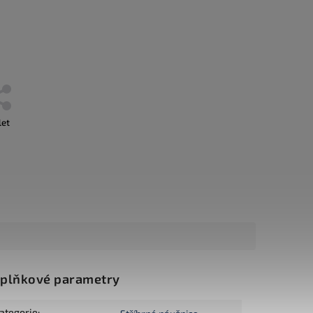
let
plňkové parametry
ategorie
: