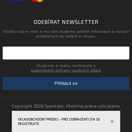
ODEBÍRAT NEWSLETTER
Vložte svůj e-mail a my vám budeme zasílat informace o nových
produktech na našem e-shopu.
Vložením e-mailu souhlasíte s
podmínkami ochrany osobních údajů
Přihlásit se
Copyright 2026
Sperkato
. Všechna práva vyhrazena.
Upravit nastavení cookies
VELKOOBCHODNÍ PRODEJ - PRO ZOBRAZENÍ CEN SE
Vytvořil
Shoptet
| Design
Shoptak.cz.
REGISTRUJTE