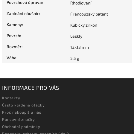
Povrchová úprava
:
Rhodiování
Zapínání náušnic
:
Francouzský patent
Kameny
:
Kubický zirkon
Povrch
:
Lesklý
Rozměr
:
13x13 mm
Váha
:
5,5 g
INFORMACE PRO VÁS
Kontakty
Často kladené otázky
Proč nakoupit u nás
Puncovní značky
Obchodní podmínky
Podmínky ochrany osobních údajů