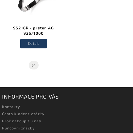
SS218R - prsten AG
925/1000
Detail
54
INFORMACE PRO VÁS
Kontakty
Často kladené otázky
Proč nakoupit u nás
Puncovní značky