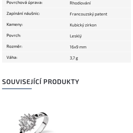
Povrchová úprava
:
Rhodiování
Zapínání náušnic
:
Francouzský patent
Kameny
:
Kubický zirkon
Povrch
:
Lesklý
Rozměr
:
16x9 mm
Váha
:
3,7 g
SOUVISEJÍCÍ PRODUKTY