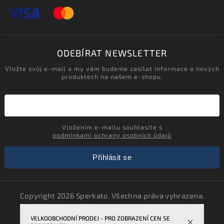
ODEBÍRAT NEWSLETTER
Vložte svůj e-mail a my vám budeme zasílat informace o nových
produktech na našem e-shopu.
Vložením e-mailu souhlasíte s
podmínkami ochrany osobních údajů
Přihlásit se
Copyright 2026
Sperkato
. Všechna práva vyhrazena.
Upravit nastavení cookies
VELKOOBCHODNÍ PRODEJ - PRO ZOBRAZENÍ CEN SE
Vytvořil
Shoptet
| Design
Shoptak.cz.