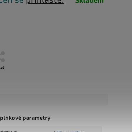
let
plňkové parametry
ategorie
: