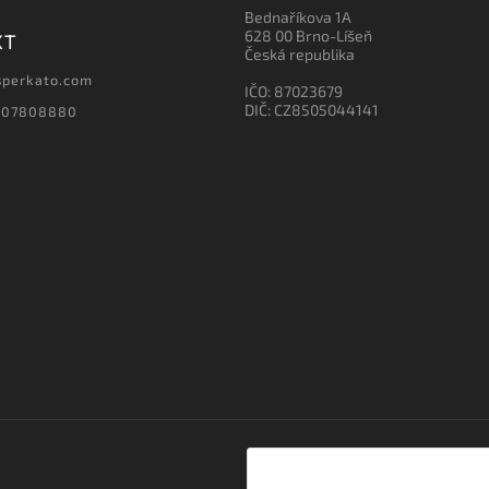
Bednaříkova 1A
628 00 Brno-Líšeň
KT
Česká republika
sperkato.com
IČO: 87023679
DIČ: CZ8505044141
607808880