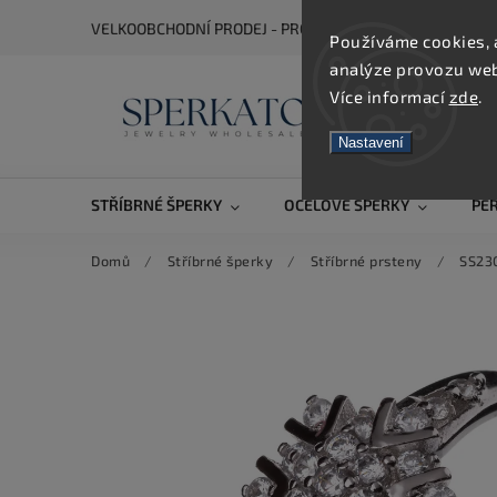
VELKOOBCHODNÍ PRODEJ - PRO ZOBRAZENÍ CEN SE REGIS
Používáme cookies, 
analýze provozu webu
Více informací
zde
.
Nastavení
STŘÍBRNÉ ŠPERKY
OCELOVÉ ŠPERKY
PE
Domů
/
Stříbrné šperky
/
Stříbrné prsteny
/
SS23