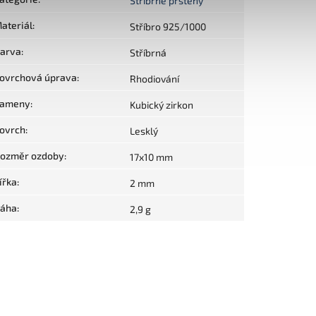
Stříbrné prsteny
ateriál
:
Stříbro 925/1000
arva
:
Stříbrná
ovrchová úprava
:
Rhodiování
ameny
:
Kubický zirkon
ovrch
:
Lesklý
ozměr ozdoby
:
17x10 mm
ířka
:
2 mm
áha
:
2,9 g