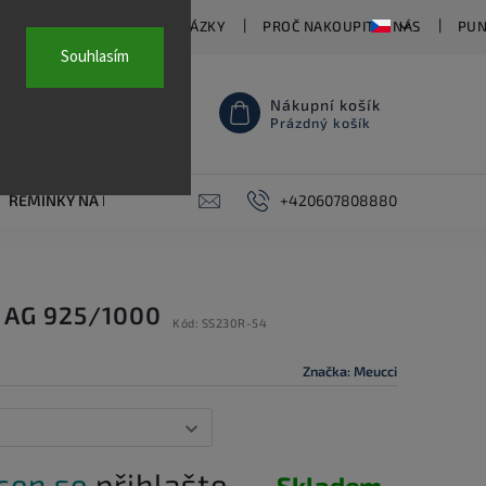
TY
ČASTO KLADENÉ OTÁZKY
PROČ NAKOUPIT U NÁS
PUN
Souhlasím
Nákupní košík
Prázdný košík
ŘEMÍNKY NA HODINKY
AKCE
+420607808880
PIERCING
KONTAKT
 AG 925/1000
Kód:
SS230R-54
Značka:
Meucci
 cen se
přihlašte.
Skladem