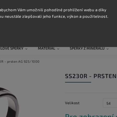
KONTAK
TRUJTE
abychom Vám umožnili pohodlné prohlížení webu a díky
 neustále zlepšovali jeho funkce, výkon a použitelnost.
Hledat
RLOVÉ ŠPERKY
MATERIÁL
ŠPERKY Z MINERÁLŮ
0R - prsten AG 925/1000
SS230R - PRSTEN
Velikost
Pro zobrazení