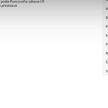
o podle Puncovního zákona ČR
á představě
M
B
P
K
P
R
Š
V