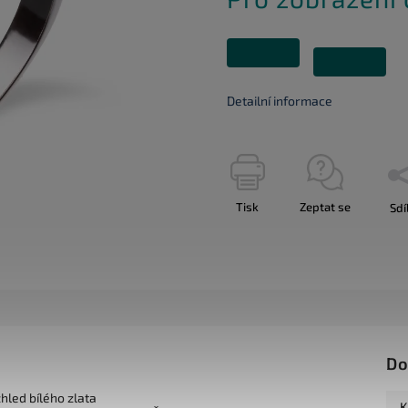
Detailní informace
Tisk
Zeptat se
Sdí
Do
zhled bílého zlata
K