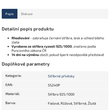
Popis
Diskuze
Detailní popis produktu
Rhodiování
- zabraňuje černání stříbra, lesk a vzhled bílého
zlata
Vyrobeno ze stříbra ryzosti 925/1000
, značeno podle
Puncovního zákona ČR
14 dní na výměnu
zboží, pokud šperk neodpovídá představě
Doplňkové parametry
Kategorie
:
Stříbrné přívěsky
EAN
:
SS240P
Materiál
:
Stříbro 925/1000
Barva
:
Fialová, Růžová, Stříbrná, Žlutá