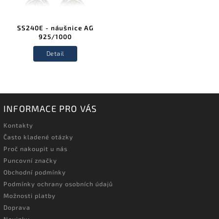
SS240E - náušnice AG
925/1000
Detail
INFORMACE PRO VÁS
Kontakty
Často kladené otázky
Proč nakoupit u nás
Puncovní značky
Obchodní podmínky
Podmínky ochrany osobních údajů
Možnosti platby
Doprava
Novinky