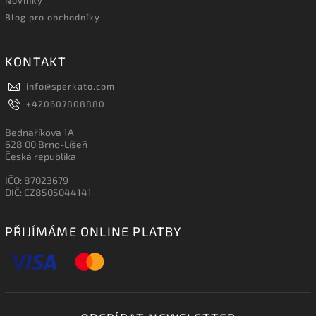
Blog pro obchodníky
KONTAKT
info
@
sperkato.com
+420607808880
Bednaříkova 1A
628 00 Brno-Líšeň
Česká republika
IČO: 87023679
DIČ: CZ8505044141
PŘIJÍMÁME ONLINE PLATBY