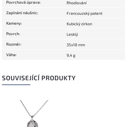
Povrchová úprava
:
Rhodiování
Zapínání náušnic
:
Francouzský patent
Kameny
:
Kubický zirkon
Povrch
:
Lesklý
Rozměr
:
35x18 mm
Váha
:
9,4 g
SOUVISEJÍCÍ PRODUKTY