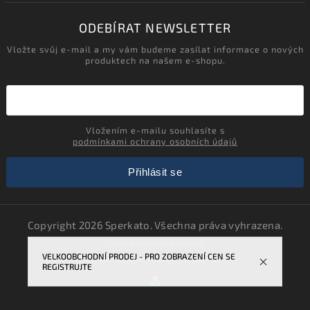
ODEBÍRAT NEWSLETTER
Vložte svůj e-mail a my vám budeme zasílat informace o nových
produktech na našem e-shopu.
Vložením e-mailu souhlasíte s
podmínkami ochrany osobních údajů
Přihlásit se
Copyright 2026
Sperkato
. Všechna práva vyhrazena.
Upravit nastavení cookies
VELKOOBCHODNÍ PRODEJ - PRO ZOBRAZENÍ CEN SE
Vytvořil
Shoptet
| Design
Shoptak.cz.
REGISTRUJTE