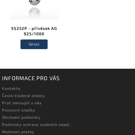
SS252P - přívěsek AG
925/1000
Detail
INFORMACE PRO VÁS
Kontakty
Často kladené otázky
Proč nakoupit u nás
Puncovní značky
Obchodní podmínky
Podmínky ochrany osobních údajů
Možnosti platby