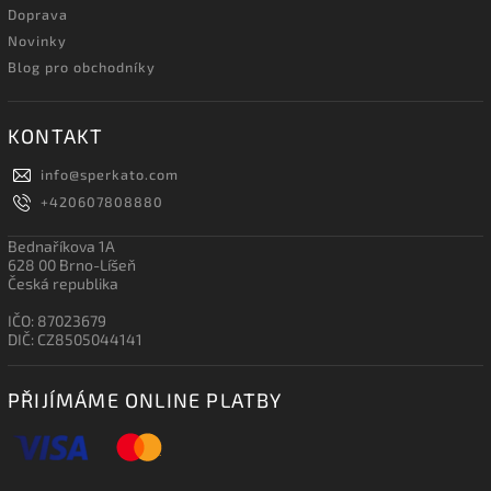
Doprava
Novinky
Blog pro obchodníky
KONTAKT
info
@
sperkato.com
+420607808880
Bednaříkova 1A
628 00 Brno-Líšeň
Česká republika
IČO: 87023679
DIČ: CZ8505044141
PŘIJÍMÁME ONLINE PLATBY