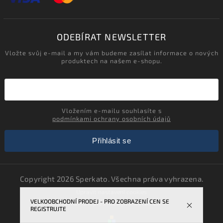
ODEBÍRAT NEWSLETTER
Vložte svůj e-mail a my vám budeme zasílat informace o nových
produktech na našem e-shopu.
Vložením e-mailu souhlasíte s
podmínkami ochrany osobních údajů
Přihlásit se
Copyright 2026
Sperkato
. Všechna práva vyhrazena.
Upravit nastavení cookies
VELKOOBCHODNÍ PRODEJ - PRO ZOBRAZENÍ CEN SE
Vytvořil
Shoptet
| Design
Shoptak.cz.
REGISTRUJTE