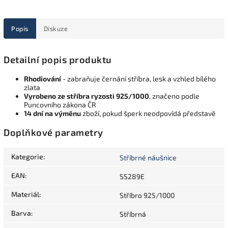
Popis
Diskuze
Detailní popis produktu
Rhodiování
- zabraňuje černání stříbra, lesk a vzhled bílého
zlata
Vyrobeno ze stříbra ryzosti 925/1000
, značeno podle
Puncovního zákona ČR
14 dní na výměnu
zboží, pokud šperk neodpovídá představě
Doplňkové parametry
Kategorie
:
Stříbrné náušnice
EAN
:
SS289E
Materiál
:
Stříbro 925/1000
Barva
:
Stříbrná