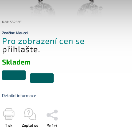
Kód:
SS289E
Značka:
Meucci
Pro zobrazení cen se
přihlašte.
Skladem
Detailní informace
Tisk
Zeptat se
Sdílet