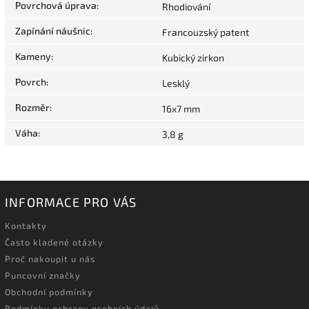
Povrchová úprava
:
Rhodiování
Zapínání náušnic
:
Francouzský patent
Kameny
:
Kubický zirkon
Povrch
:
Lesklý
Rozměr
:
16x7 mm
Váha
:
3,8 g
INFORMACE PRO VÁS
Kontakty
Často kladené otázky
Proč nakoupit u nás
Puncovní značky
Obchodní podmínky
Podmínky ochrany osobních údajů