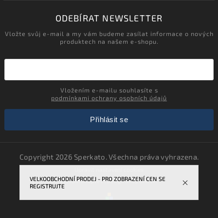
ODEBÍRAT NEWSLETTER
Vložte svůj e-mail a my vám budeme zasílat informace o nových
produktech na našem e-shopu.
Vložením e-mailu souhlasíte s
podmínkami ochrany osobních údajů
Přihlásit se
Copyright 2026
Sperkato
. Všechna práva vyhrazena.
Upravit nastavení cookies
VELKOOBCHODNÍ PRODEJ - PRO ZOBRAZENÍ CEN SE
Vytvořil
Shoptet
| Design
Shoptak.cz.
REGISTRUJTE