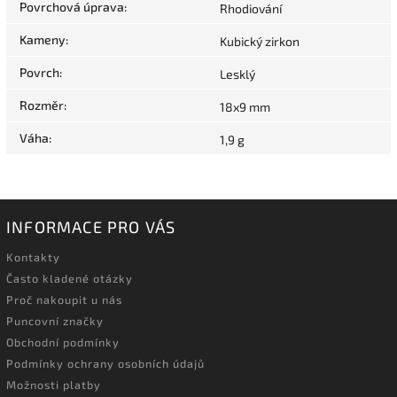
Povrchová úprava
:
Rhodiování
Kameny
:
Kubický zirkon
Povrch
:
Lesklý
Rozměr
:
18x9 mm
Váha
:
1,9 g
INFORMACE PRO VÁS
Kontakty
Často kladené otázky
Proč nakoupit u nás
Puncovní značky
Obchodní podmínky
Podmínky ochrany osobních údajů
Možnosti platby