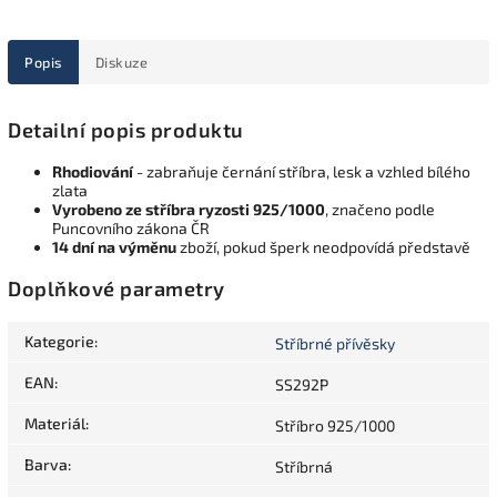
Popis
Diskuze
Detailní popis produktu
Rhodiování
- zabraňuje černání stříbra, lesk a vzhled bílého
zlata
Vyrobeno ze stříbra ryzosti 925/1000
, značeno podle
Puncovního zákona ČR
14 dní na výměnu
zboží, pokud šperk neodpovídá představě
Doplňkové parametry
Kategorie
:
Stříbrné přívěsky
EAN
:
SS292P
Materiál
:
Stříbro 925/1000
Barva
:
Stříbrná