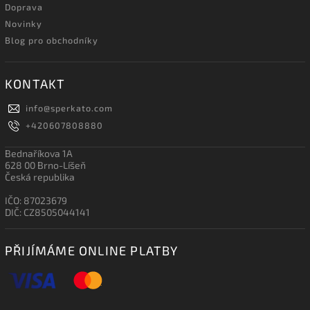
Doprava
Novinky
Blog pro obchodníky
KONTAKT
info
@
sperkato.com
+420607808880
Bednaříkova 1A
628 00 Brno-Líšeň
Česká republika
IČO: 87023679
DIČ: CZ8505044141
PŘIJÍMÁME ONLINE PLATBY