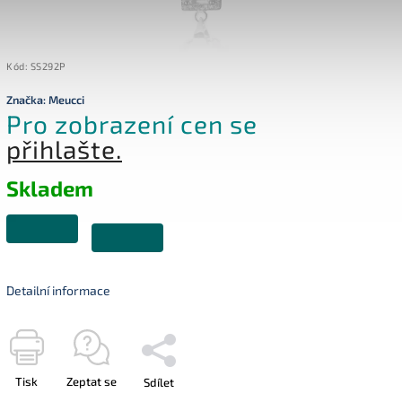
Kód:
SS292P
Značka:
Meucci
Pro zobrazení cen se
přihlašte.
Skladem
Detailní informace
Tisk
Zeptat se
Sdílet