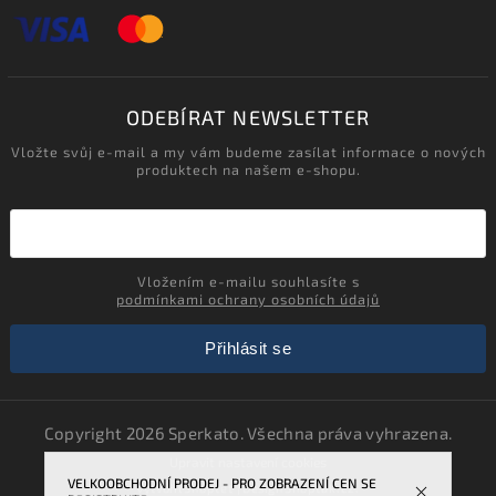
ODEBÍRAT NEWSLETTER
Vložte svůj e-mail a my vám budeme zasílat informace o nových
produktech na našem e-shopu.
Vložením e-mailu souhlasíte s
podmínkami ochrany osobních údajů
Přihlásit se
Copyright 2026
Sperkato
. Všechna práva vyhrazena.
Upravit nastavení cookies
VELKOOBCHODNÍ PRODEJ - PRO ZOBRAZENÍ CEN SE
Vytvořil
Shoptet
| Design
Shoptak.cz.