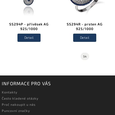
SS294P - přívěsek AG
SS294R - prsten AG
925/1000
925/1000
Detail
Detail
54
INFORMACE PRO VÁS
Kontakty
Často kladené otázky
Proč nakoupit u nás
Puncovní značky