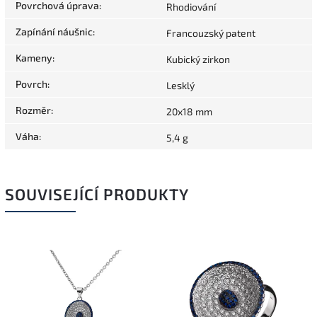
Povrchová úprava
:
Rhodiování
Zapínání náušnic
:
Francouzský patent
Kameny
:
Kubický zirkon
Povrch
:
Lesklý
Rozměr
:
20x18 mm
Váha
:
5,4 g
SOUVISEJÍCÍ PRODUKTY