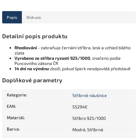
Popis
Diskuze
Detailní popis produktu
Rhodiování
- zabraňuje černání stříbra, lesk a vzhled bílého
zlata
Vyrobeno ze stříbra ryzosti 925/1000
, značeno podle
Puncovního zákona ČR
14 dní na výměnu
zboží, pokud šperk neodpovídá představě
Doplňkové parametry
Kategorie
:
Stříbrné náušnice
EAN
:
SS294E
Materiál
:
Stříbro 925/1000
Barva
:
Modrá, Stříbrná