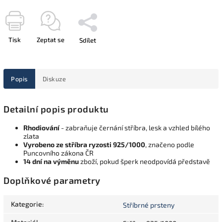
Tisk
Zeptat se
Sdílet
Popis
Diskuze
Detailní popis produktu
Rhodiování
- zabraňuje černání stříbra, lesk a vzhled bílého
zlata
Vyrobeno ze stříbra ryzosti 925/1000
, značeno podle
Puncovního zákona ČR
14 dní na výměnu
zboží, pokud šperk neodpovídá představě
Doplňkové parametry
Kategorie
:
Stříbrné prsteny