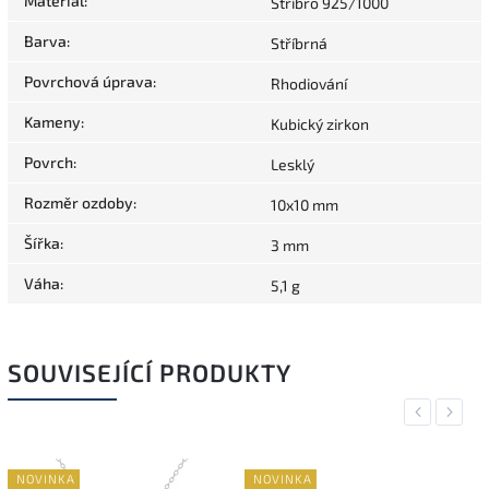
Materiál
:
Stříbro 925/1000
Barva
:
Stříbrná
Povrchová úprava
:
Rhodiování
Kameny
:
Kubický zirkon
Povrch
:
Lesklý
Rozměr ozdoby
:
10x10 mm
Šířka
:
3 mm
Váha
:
5,1 g
SOUVISEJÍCÍ PRODUKTY
Previous
Next
NOVINKA
NOVINKA