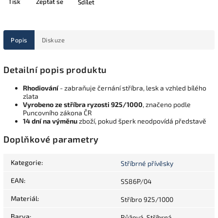
Tisk
Zeptat se
Sdílet
Popis
Diskuze
Detailní popis produktu
Rhodiování
- zabraňuje černání stříbra, lesk a vzhled bílého
zlata
Vyrobeno ze stříbra ryzosti 925/1000
, značeno podle
Puncovního zákona ČR
14 dní na výměnu
zboží, pokud šperk neodpovídá představě
Doplňkové parametry
Kategorie
:
Stříbrné přívěsky
EAN
:
SS86P/04
Materiál
:
Stříbro 925/1000
Barva
:
Růžová, Stříbrná