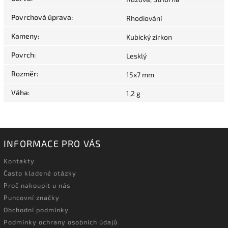
Povrchová úprava
:
Rhodiování
Kameny
:
Kubický zirkon
Povrch
:
Lesklý
Rozměr
:
15x7 mm
Váha
:
1,2 g
INFORMACE PRO VÁS
Kontakty
Často kladené otázky
Proč nakoupit u nás
Puncovní značky
Obchodní podmínky
Podmínky ochrany osobních údajů