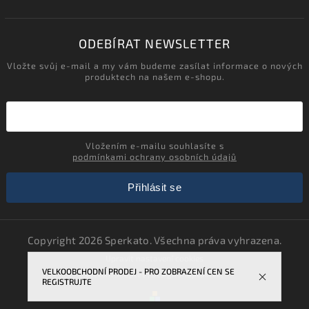
ODEBÍRAT NEWSLETTER
Vložte svůj e-mail a my vám budeme zasílat informace o nových
produktech na našem e-shopu.
Vložením e-mailu souhlasíte s
podmínkami ochrany osobních údajů
Přihlásit se
Copyright 2026
Sperkato
. Všechna práva vyhrazena.
Upravit nastavení cookies
VELKOOBCHODNÍ PRODEJ - PRO ZOBRAZENÍ CEN SE
Vytvořil
Shoptet
| Design
Shoptak.cz.
REGISTRUJTE