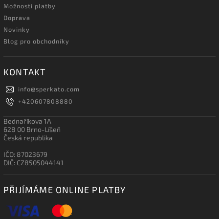
Možnosti platby
Doprava
Novinky
Blog pro obchodníky
KONTAKT
info
@
sperkato.com
+420607808880
Bednaříkova 1A
628 00 Brno-Líšeň
Česká republika
IČO: 87023679
DIČ: CZ8505044141
PŘIJÍMÁME ONLINE PLATBY