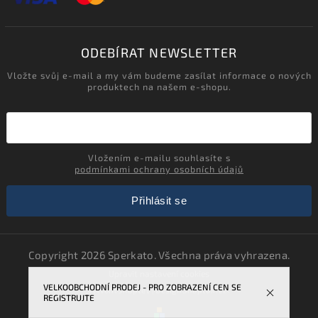
ODEBÍRAT NEWSLETTER
Vložte svůj e-mail a my vám budeme zasílat informace o nových
produktech na našem e-shopu.
Vložením e-mailu souhlasíte s
podmínkami ochrany osobních údajů
Přihlásit se
Copyright 2026
Sperkato
. Všechna práva vyhrazena.
Upravit nastavení cookies
VELKOOBCHODNÍ PRODEJ - PRO ZOBRAZENÍ CEN SE
Vytvořil
Shoptet
| Design
Shoptak.cz.
REGISTRUJTE