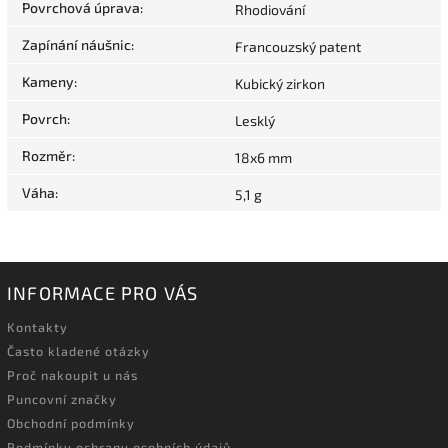
Povrchová úprava
:
Rhodiování
Zapínání náušnic
:
Francouzský patent
Kameny
:
Kubický zirkon
Povrch
:
Lesklý
Rozměr
:
18x6 mm
Váha
:
5,1 g
INFORMACE PRO VÁS
Kontakty
Často kladené otázky
Proč nakoupit u nás
Puncovní značky
Obchodní podmínky
Podmínky ochrany osobních údajů