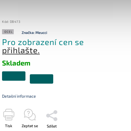
Kód:
DB473
OCEL
Značka:
Meucci
Pro zobrazení cen se
přihlašte.
Skladem
Detailní informace
Tisk
Zeptat se
Sdílet