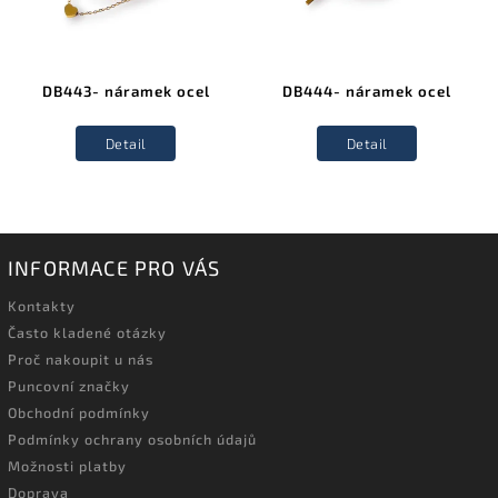
DB443- náramek ocel
DB444- náramek ocel
Detail
Detail
INFORMACE PRO VÁS
Kontakty
Často kladené otázky
Proč nakoupit u nás
Puncovní značky
Obchodní podmínky
Podmínky ochrany osobních údajů
Možnosti platby
Doprava