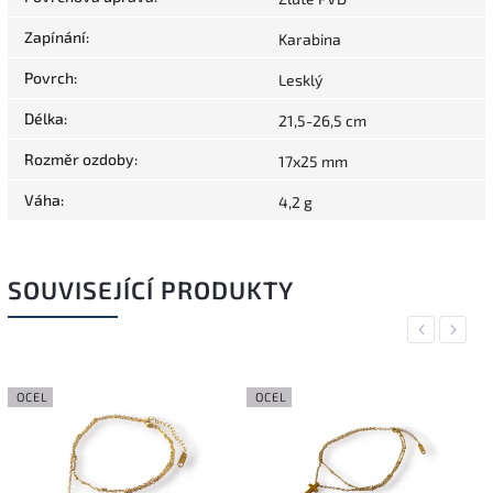
Zapínání
:
Karabina
Povrch
:
Lesklý
Délka
:
21,5-26,5 cm
Rozměr ozdoby
:
17x25 mm
Váha
:
4,2 g
SOUVISEJÍCÍ PRODUKTY
Previous
Next
OCEL
OCEL