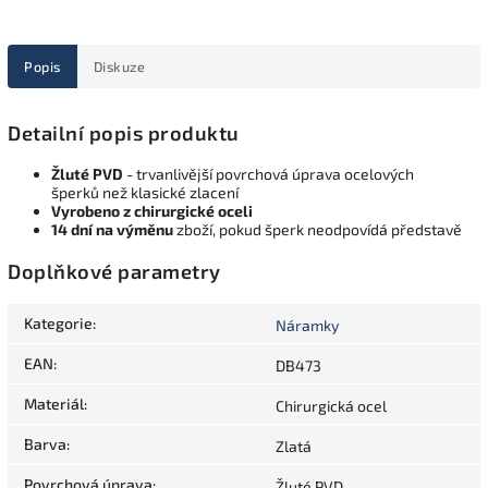
Popis
Diskuze
Detailní popis produktu
Žluté PVD
- trvanlivější povrchová úprava ocelových
šperků než klasické zlacení
Vyrobeno z chirurgické oceli
14 dní na výměnu
zboží, pokud šperk neodpovídá představě
Doplňkové parametry
Kategorie
:
Náramky
EAN
:
DB473
Materiál
:
Chirurgická ocel
Barva
:
Zlatá
Povrchová úprava
:
Žluté PVD