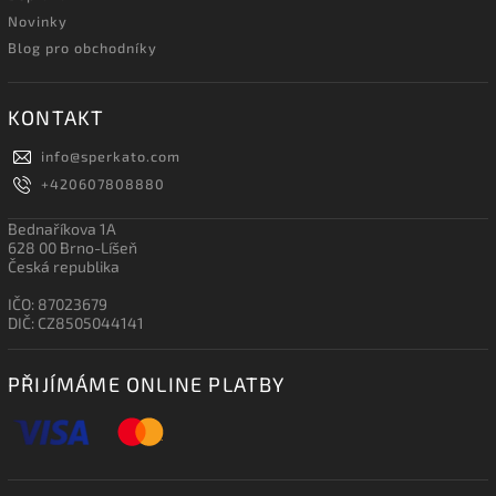
Novinky
Blog pro obchodníky
KONTAKT
info
@
sperkato.com
+420607808880
Bednaříkova 1A
628 00 Brno-Líšeň
Česká republika
IČO: 87023679
DIČ: CZ8505044141
PŘIJÍMÁME ONLINE PLATBY