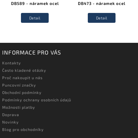
DB589 - náramek ocel
DB473 - náramek ocel
Detail
Detail
INFORMACE PRO VÁS
Kontakty
Často kladené otázky
Proč nakoupit u nás
Puncovní značky
Obchodní podmínky
Podmínky ochrany osobních údajů
Možnosti platby
Doprava
Novinky
Blog pro obchodníky