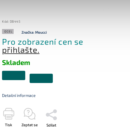
Kód:
DB445
OCEL
Značka:
Meucci
Pro zobrazení cen se
přihlašte.
Skladem
Detailní informace
Tisk
Zeptat se
Sdílet