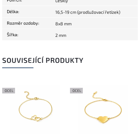
Lesklý
Délka
:
16,5-19 cm (prodlužovací řetízek)
Rozměr ozdoby
:
8x8 mm
Šířka
:
2 mm
SOUVISEJÍCÍ PRODUKTY
OCEL
OCEL