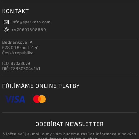
KONTAKT
info
@
sperkato.com
+420607808880
Bednaříkova 1A
628 00 Brno-Líšeň
Česká republika
IČO: 87023679
DIČ: CZ8505044141
PŘIJÍMÁME ONLINE PLATBY
ODEBÍRAT NEWSLETTER
Vložte svůj e-mail a my vám budeme zasílat informace o nových
produktech na našem e-shopu.