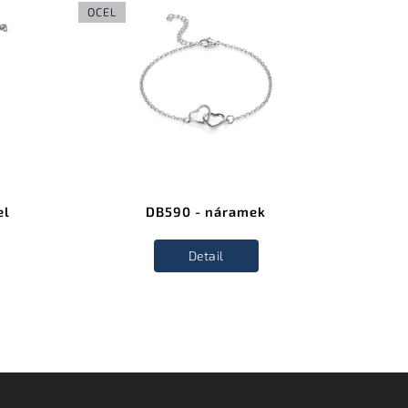
OCEL
OCEL
el
DB590 - náramek
Detail