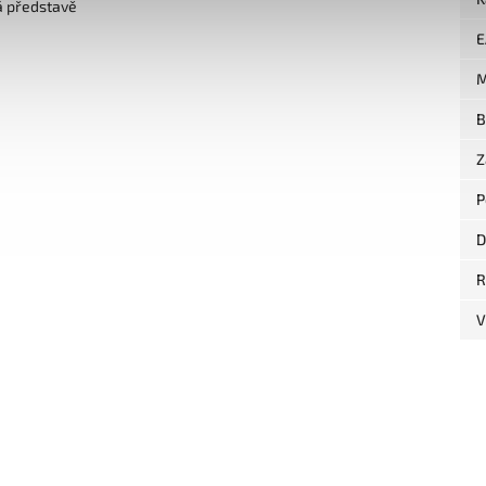
á představě
E
M
B
Z
P
D
R
V