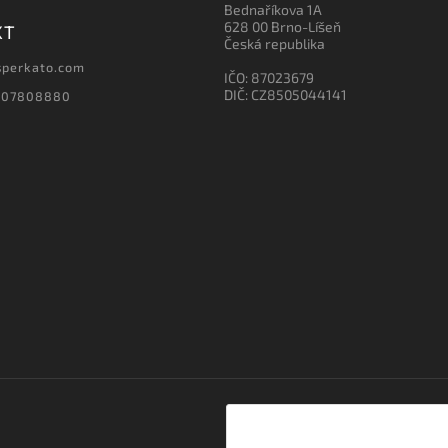
Bednaříkova 1A
628 00 Brno-Líšeň
KT
Česká republika
sperkato.com
IČO: 87023679
DIČ: CZ8505044141
607808880