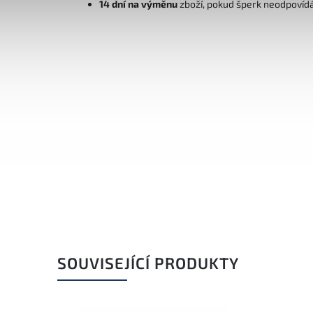
14 dní na výměnu
zboží, pokud šperk neodpovíd
SOUVISEJÍCÍ PRODUKTY