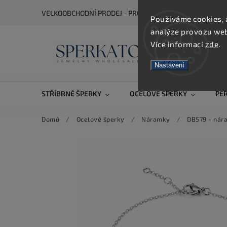
VELKOOBCHODNÍ PRODEJ - PRO ZOBRAZENÍ CEN SE REGIS
Používáme cookies, 
analýze provozu webu
Více informací
zde
.
Nastavení
STŘÍBRNÉ ŠPERKY
OCELOVÉ ŠPERKY
PE
Domů
/
Ocelové šperky
/
Náramky
/
DB579 - nár