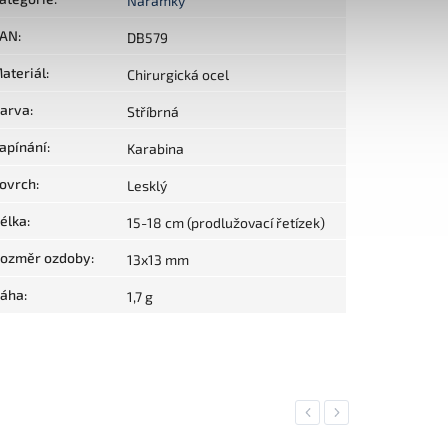
Náramky
AN
:
DB579
ateriál
:
Chirurgická ocel
arva
:
Stříbrná
apínání
:
Karabina
ovrch
:
Lesklý
élka
:
15-18 cm (prodlužovací řetízek)
ozměr ozdoby
:
13x13 mm
áha
:
1,7 g
Previous
Next