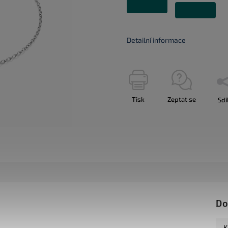
Detailní informace
Tisk
Zeptat se
Sdí
Do
K