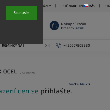
TY
ČASTO KLADENÉ OTÁZKY
PROČ NAKOUPIT U NÁS
PUN
Souhlasím
Nákupní košík
Prázdný košík
ŘEMÍNKY NA HODINKY
AKCE
+420607808880
PIERCING
KONTAKT
K OCEL
Kód:
DB579
Značka:
Meucci
azení cen se
přihlašte.