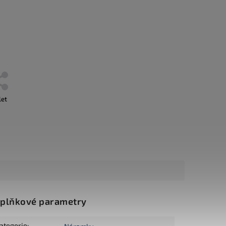
let
plňkové parametry
ategorie
: