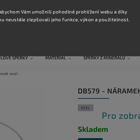
KONTAK
TRUJTE
abychom Vám umožnili pohodlné prohlížení webu a díky
 neustále zlepšovali jeho funkce, výkon a použitelnost.
Hledat
RLOVÉ ŠPERKY
MATERIÁL
ŠPERKY Z MINERÁLŮ
amek ocel
DB579 - NÁRAME
OCEL
Pro zobr
Skladem