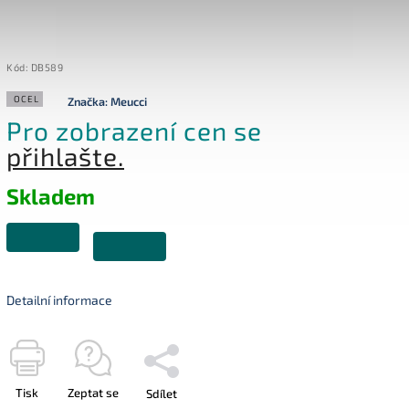
Kód:
DB589
OCEL
Značka:
Meucci
Pro zobrazení cen se
přihlašte.
Skladem
Detailní informace
Tisk
Zeptat se
Sdílet