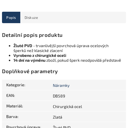
Popis
Diskuze
Detailní popis produktu
Žluté PVD
- trvanlivější povrchová úprava ocelových
šperků než klasické zlacení
Vyrobeno z chirurgické oceli
14 dní na výměnu
zboží, pokud šperk neodpovídá představě
Doplňkové parametry
Kategorie
:
Náramky
EAN
:
DB589
Materiál
:
Chirurgická ocel
Barva
:
Zlatá
Povrchová úprava
:
Žluté PVD