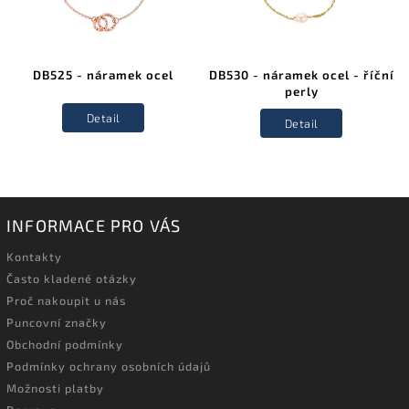
DB525 - náramek ocel
DB530 - náramek ocel - říční
perly
Detail
Detail
INFORMACE PRO VÁS
Kontakty
Často kladené otázky
Proč nakoupit u nás
Puncovní značky
Obchodní podmínky
Podmínky ochrany osobních údajů
Možnosti platby