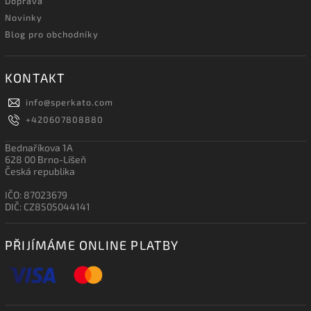
Doprava
Novinky
Blog pro obchodníky
KONTAKT
info
@
sperkato.com
+420607808880
Bednaříkova 1A
628 00 Brno-Líšeň
Česká republika
IČO: 87023679
DIČ: CZ8505044141
PŘIJÍMÁME ONLINE PLATBY