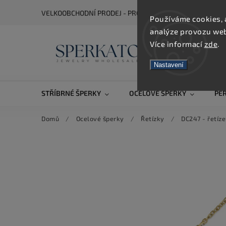
VELKOOBCHODNÍ PRODEJ - PRO ZOBRAZENÍ CEN SE REGIS
Používáme cookies, 
analýze provozu webu
Více informací
zde
.
Nastavení
STŘÍBRNÉ ŠPERKY
OCELOVÉ ŠPERKY
PE
Domů
/
Ocelové šperky
/
Řetízky
/
DC247 - řetíz