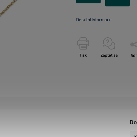
Detailní informace
Tisk
Zeptat se
Sdí
Do
K