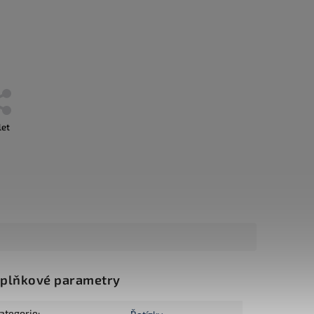
let
plňkové parametry
ategorie
: