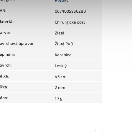
Řetízky
AN
:
0674005950280
ateriál
:
Chirurgická ocel
arva
:
Zlatá
ovrchová úprava
:
Žluté PVD
apínání
:
Karabina
ovrch
:
Lesklý
élka
:
45 cm
ířka
:
2 mm
áha
:
1,7 g