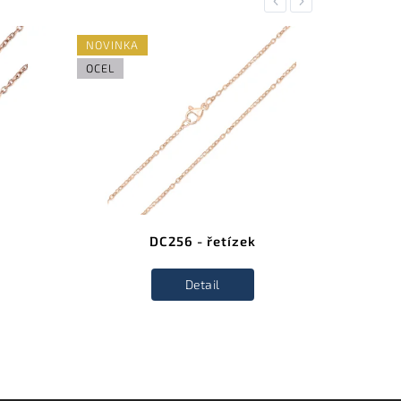
Previous
Next
NOVINKA
NOVINK
OCEL
OCEL
DC256 - řetízek
Detail