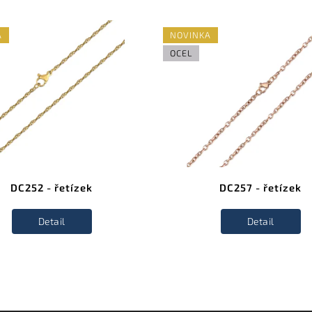
A
NOVINKA
OCEL
DC252 - řetízek
DC257 - řetízek
Detail
Detail