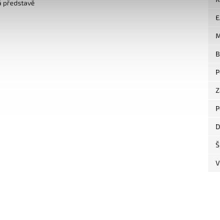
á představě
E
M
B
P
Z
P
D
Š
V