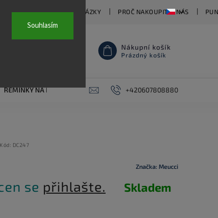
TY
ČASTO KLADENÉ OTÁZKY
PROČ NAKOUPIT U NÁS
PUN
Souhlasím
Nákupní košík
Prázdný košík
ŘEMÍNKY NA HODINKY
AKCE
+420607808880
PIERCING
KONTAKT
Kód:
DC247
Značka:
Meucci
 cen se
přihlašte.
Skladem