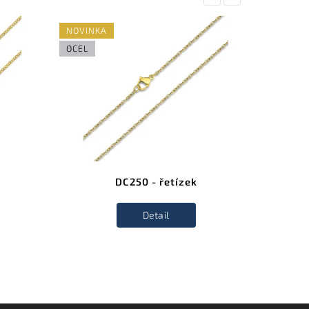
NOVINKA
NOVINK
OCEL
OCEL
DC250 - řetízek
Detail