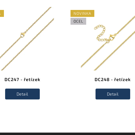
A
NOVINKA
OCEL
DC247 - řetízek
DC248 - řetízek
Detail
Detail