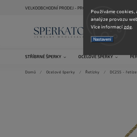
VELKOOBCHODNÍ PRODEJ - PRO ZOBRAZENÍ CEN SE REGIS
Používáme cookies, 
analýze provozu webu
Více informací
zde
.
Nastavení
STŘÍBRNÉ ŠPERKY
OCELOVÉ ŠPERKY
PE
Domů
/
Ocelové šperky
/
Řetízky
/
DC255 - řetíz