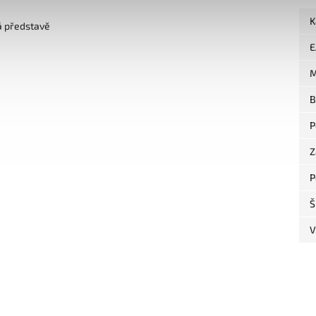
K
á představě
E
M
B
P
Z
P
Š
V