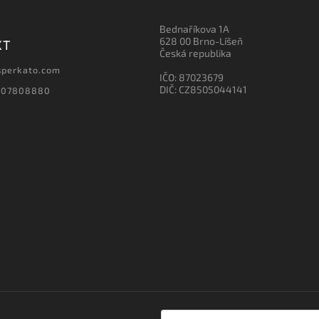
Bednaříkova 1A
628 00 Brno-Líšeň
KT
Česká republika
sperkato.com
IČO: 87023679
DIČ: CZ8505044141
607808880