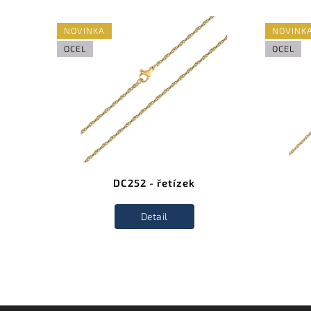
NOVINKA
NOVINK
OCEL
OCEL
DC252 - řetízek
Detail