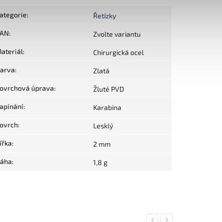
ategorie
:
Řetízky
AN
:
Zvolte variantu
ateriál
:
Chirurgická ocel
arva
:
Zlatá
ovrchová úprava
:
Žluté PVD
apínání
:
Karabina
ovrch
:
Lesklý
ířka
:
2 mm
áha
:
1,8 g
Previous
Next