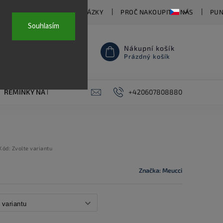
TY
ČASTO KLADENÉ OTÁZKY
PROČ NAKOUPIT U NÁS
PUN
Souhlasím
Nákupní košík
Prázdný košík
ŘEMÍNKY NA HODINKY
AKCE
+420607808880
PIERCING
KONTAKT
Kód:
Zvolte variantu
Značka:
Meucci