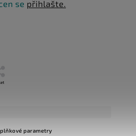
 cen se
přihlašte.
let
plňkové parametry