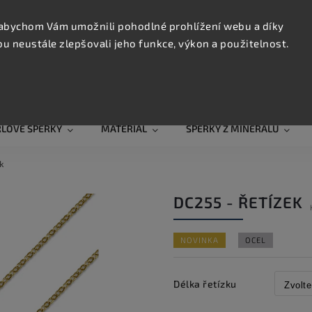
KONTAK
TRUJTE
abychom Vám umožnili pohodlné prohlížení webu a díky
 neustále zlepšovali jeho funkce, výkon a použitelnost.
Hledat
RLOVÉ ŠPERKY
MATERIÁL
ŠPERKY Z MINERÁLŮ
ek
DC255 - ŘETÍZEK
NOVINKA
OCEL
Délka řetízku