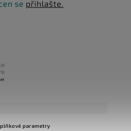
 cen se
přihlašte.
let
plňkové parametry