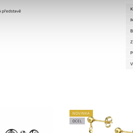
K
á představě
M
B
Z
P
V
NOVINKA
OCEL