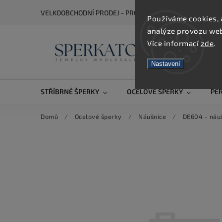
VELKOOBCHODNÍ PRODEJ - PRO ZOBRAZENÍ CEN SE REGIS
Používáme cookies, 
analýze provozu webu
Více informací
zde
.
Nastavení
STŘÍBRNÉ ŠPERKY
OCELOVÉ ŠPERKY
PE
Domů
/
Ocelové šperky
/
Náušnice
/
DE604 - náuš