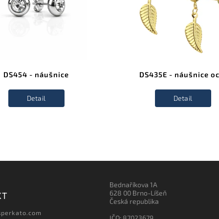
DS454 - náušnice
DS435E - náušnice oc
Detail
Detail
Bednaříkova 1A
628 00 Brno-Líšeň
KT
Česká republika
sperkato.com
IČO: 87023679