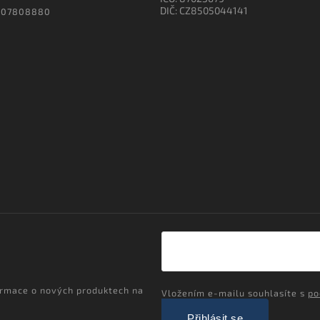
DIČ: CZ8505044141
607808880
ormace o nových produktech na
Vložením e-mailu souhlasíte s
po
Přihlásit se