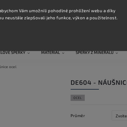
KONTAK
TRUJTE
abychom Vám umožnili pohodlné prohlížení webu a díky
 neustále zlepšovali jeho funkce, výkon a použitelnost.
Hledat
RLOVÉ ŠPERKY
MATERIÁL
ŠPERKY Z MINERÁLŮ
nice ocel
DE604 - NÁUŠNIC
OCEL
Průměr