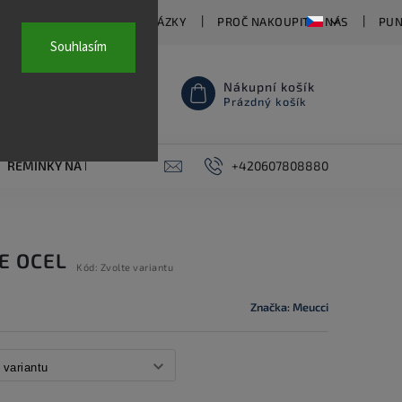
TY
ČASTO KLADENÉ OTÁZKY
PROČ NAKOUPIT U NÁS
PUN
Souhlasím
Nákupní košík
Prázdný košík
ŘEMÍNKY NA HODINKY
AKCE
+420607808880
PIERCING
KONTAKT
E OCEL
Kód:
Zvolte variantu
Značka:
Meucci