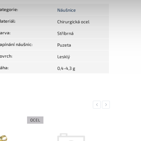
ategorie
:
Náušnice
ateriál
:
Chirurgická ocel
arva
:
Stříbrná
apínání náušnic
:
Puzeta
ovrch
:
Lesklý
áha
:
0,4-4,3 g
Previous
Next
OCEL
OCEL