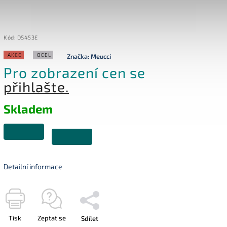
Kód:
DS453E
AKCE
OCEL
Značka:
Meucci
Pro zobrazení cen se
přihlašte.
Skladem
Detailní informace
Tisk
Zeptat se
Sdílet