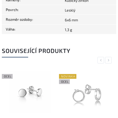
Kubický zirkon
Povrch
:
Lesklý
Rozměr ozdoby
:
6x6 mm
Váha
:
1,3 g
SOUVISEJÍCÍ PRODUKTY
Previous
Next
OCEL
NOVINKA
OCEL