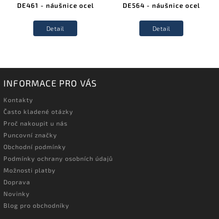
DE461 - náušnice ocel
DE564 - náušnice ocel
Detail
Detail
INFORMACE PRO VÁS
Kontakty
Často kladené otázky
Proč nakoupit u nás
Puncovní značky
Obchodní podmínky
Podmínky ochrany osobních údajů
Možnosti platby
Doprava
Novinky
Blog pro obchodníky