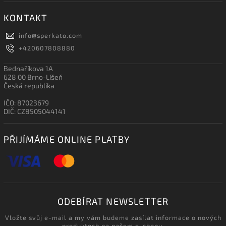
KONTAKT
info
@
sperkato.com
+420607808880
Bednaříkova 1A
628 00 Brno-Líšeň
Česká republika
IČO: 87023679
DIČ: CZ8505044141
PŘIJÍMÁME ONLINE PLATBY
ODEBÍRAT NEWSLETTER
Vložte svůj e-mail a my vám budeme zasílat informace o nových
produktech na našem e-shopu.