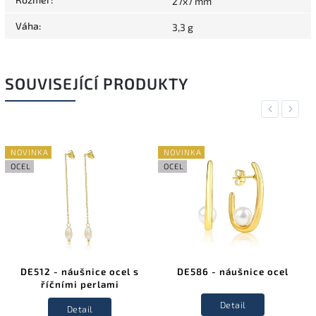
27x7 mm
Váha
:
3,3 g
SOUVISEJÍCÍ PRODUKTY
Previous
Next
NOVINKA
NOVINKA
OCEL
OCEL
DE512 - náušnice ocel s
DE586 - náušnice ocel
říčními perlami
Detail
Detail