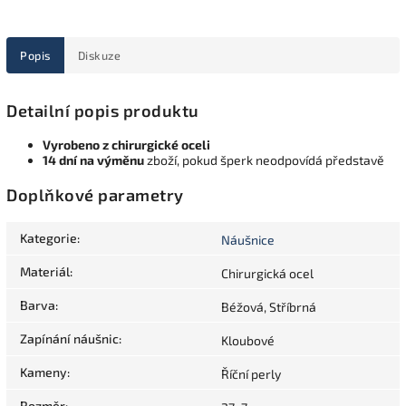
Popis
Diskuze
Detailní popis produktu
Vyrobeno z chirurgické oceli
14 dní na výměnu
zboží, pokud šperk neodpovídá představě
Doplňkové parametry
Kategorie
:
Náušnice
Materiál
:
Chirurgická ocel
Barva
:
Béžová, Stříbrná
Zapínání náušnic
:
Kloubové
Kameny
:
Říční perly
Rozměr
: