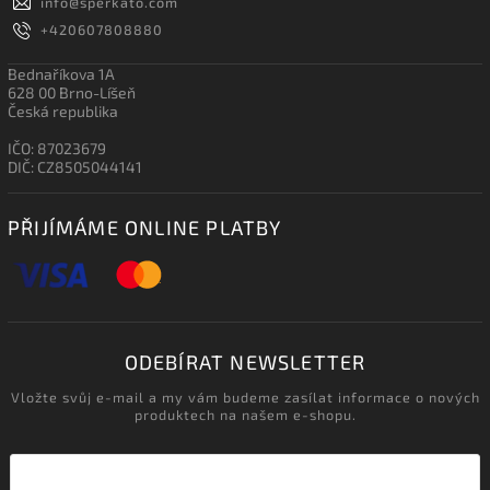
info
@
sperkato.com
+420607808880
Bednaříkova 1A
628 00 Brno-Líšeň
Česká republika
IČO: 87023679
DIČ: CZ8505044141
PŘIJÍMÁME ONLINE PLATBY
ODEBÍRAT NEWSLETTER
Vložte svůj e-mail a my vám budeme zasílat informace o nových
produktech na našem e-shopu.