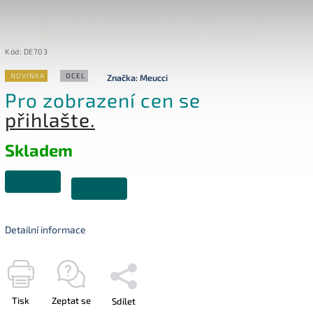
Kód:
DE703
NOVINKA
OCEL
Značka:
Meucci
Pro zobrazení cen se
přihlašte.
Skladem
Detailní informace
Tisk
Zeptat se
Sdílet