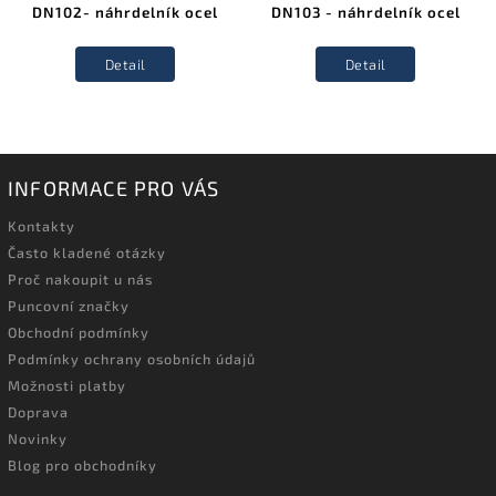
DN102- náhrdelník ocel
DN103 - náhrdelník ocel
Detail
Detail
INFORMACE PRO VÁS
Kontakty
Často kladené otázky
Proč nakoupit u nás
Puncovní značky
Obchodní podmínky
Podmínky ochrany osobních údajů
Možnosti platby
Doprava
Novinky
Blog pro obchodníky