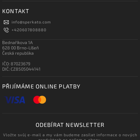
KONTAKT
info
@
sperkato.com
+420607808880
Bednaříkova 1A
628 00 Brno-Líšeň
Česká republika
IČO: 87023679
DIČ: CZ8505044141
PŘIJÍMÁME ONLINE PLATBY
ODEBÍRAT NEWSLETTER
Vložte svůj e-mail a my vám budeme zasílat informace o nových
produktech na našem e-shopu.