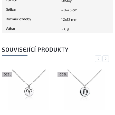
Lesklý
Délka
:
40-46 cm
Rozměr ozdoby
:
12x12 mm
Váha
:
2,8 g
SOUVISEJÍCÍ PRODUKTY
Previous
Next
OCEL
OCEL