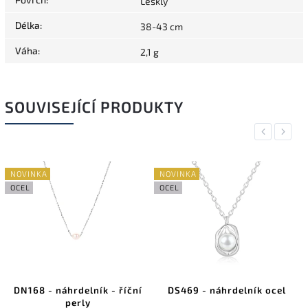
Lesklý
Délka
:
38-43 cm
Váha
:
2,1 g
SOUVISEJÍCÍ PRODUKTY
Previous
Next
NOVINKA
NOVINKA
OCEL
OCEL
DN168 - náhrdelník - říční
DS469 - náhrdelník ocel
perly