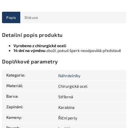
Popis
Diskuze
Detailní popis produktu
Vyrobeno z chirurgické oceli
14 dní na výměnu
zboží, pokud šperk neodpovídá představě
Doplňkové parametry
Kategorie
:
Náhrdelníky
Materiál
:
Chirurgická ocel
Barva
:
Stříbrná
Zapínání
:
Karabina
Kameny
:
Říční perly
Povrch
: