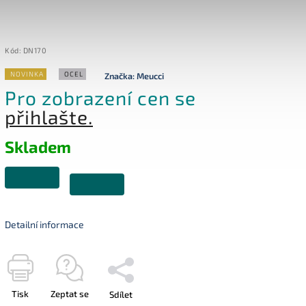
Kód:
DN170
NOVINKA
OCEL
Značka:
Meucci
Pro zobrazení cen se
přihlašte.
Skladem
Detailní informace
Tisk
Zeptat se
Sdílet