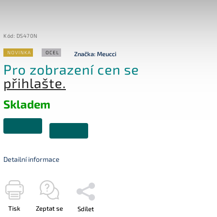
Kód:
DS470N
NOVINKA
OCEL
Značka:
Meucci
Pro zobrazení cen se
přihlašte.
Skladem
Detailní informace
Tisk
Zeptat se
Sdílet