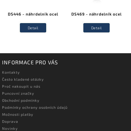
DS446 - náhrdelník ocel
DS469 - náhrdelník ocel
Detail
Detail
INFORMACE PRO VÁS
Kontakty
Často kladené otázky
Proč nakoupit u nás
Puncovní značky
Obchodní podmínky
Podmínky ochrany osobních údajů
Možnosti platby
Doprava
Novinky