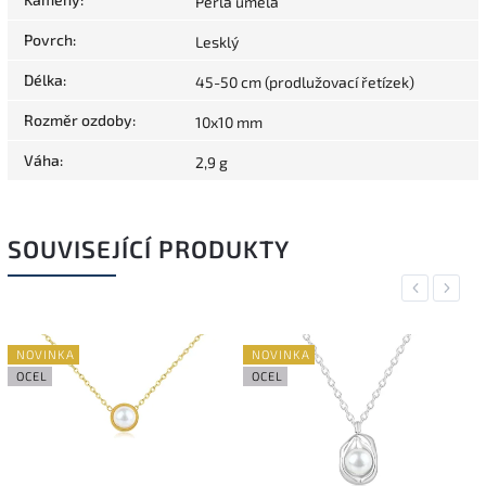
Perla umělá
Povrch
:
Lesklý
Délka
:
45-50 cm (prodlužovací řetízek)
Rozměr ozdoby
:
10x10 mm
Váha
:
2,9 g
SOUVISEJÍCÍ PRODUKTY
Previous
Next
NOVINKA
NOVINKA
OCEL
OCEL