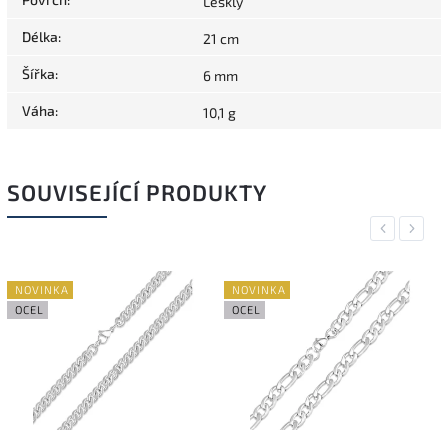
Lesklý
Délka
:
21 cm
Šířka
:
6 mm
Váha
:
10,1 g
SOUVISEJÍCÍ PRODUKTY
Previous
Next
NOVINKA
NOVINKA
OCEL
OCEL