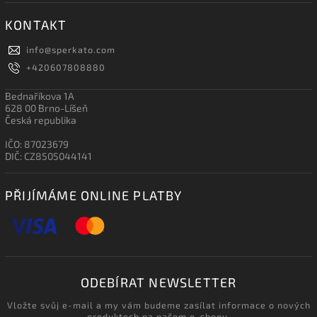
KONTAKT
info
@
sperkato.com
+420607808880
Bednaříkova 1A
628 00 Brno-Líšeň
Česká republika
IČO: 87023679
DIČ: CZ8505044141
PŘIJÍMÁME ONLINE PLATBY
ODEBÍRAT NEWSLETTER
Vložte svůj e-mail a my vám budeme zasílat informace o nových
produktech na našem e-shopu.