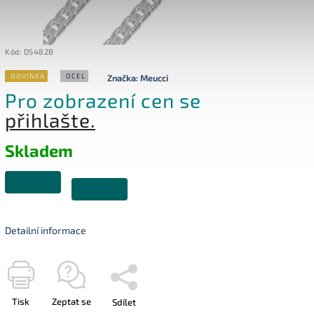
Kód:
DS482B
NOVINKA
OCEL
Značka:
Meucci
Pro zobrazení cen se
přihlašte.
Skladem
Detailní informace
Tisk
Zeptat se
Sdílet