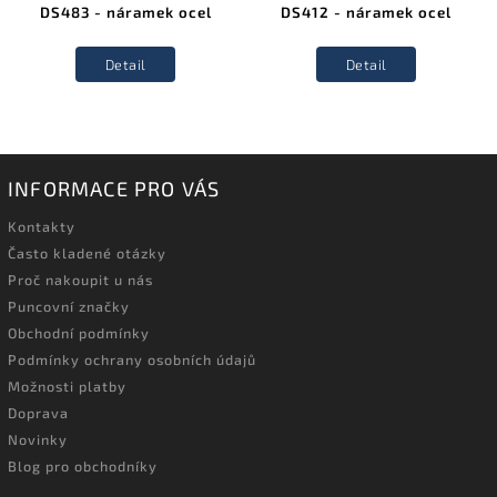
DS483 - náramek ocel
DS412 - náramek ocel
Detail
Detail
INFORMACE PRO VÁS
Kontakty
Často kladené otázky
Proč nakoupit u nás
Puncovní značky
Obchodní podmínky
Podmínky ochrany osobních údajů
Možnosti platby
Doprava
Novinky
Blog pro obchodníky